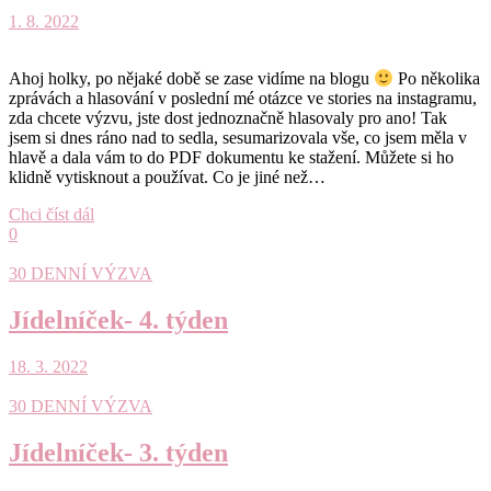
1. 8. 2022
Ahoj holky, po nějaké době se zase vidíme na blogu
Po několika
zprávách a hlasování v poslední mé otázce ve stories na instagramu,
zda chcete výzvu, jste dost jednoznačně hlasovaly pro ano! Tak
jsem si dnes ráno nad to sedla, sesumarizovala vše, co jsem měla v
hlavě a dala vám to do PDF dokumentu ke stažení. Můžete si ho
klidně vytisknout a používat. Co je jiné než…
Chci číst dál
0
30 DENNÍ VÝZVA
Jídelníček- 4. týden
18. 3. 2022
30 DENNÍ VÝZVA
Jídelníček- 3. týden