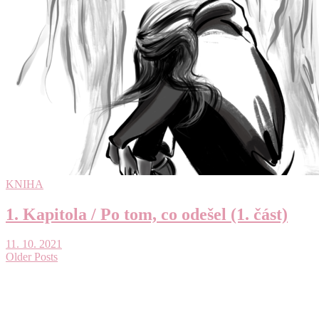
KNIHA
1. Kapitola / Po tom, co odešel (1. část)
11. 10. 2021
Older Posts