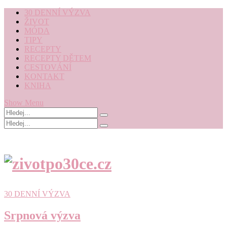
30 DENNÍ VÝZVA
ŽIVOT
MÓDA
TIPY
RECEPTY
RECEPTY DĚTEM
CESTOVÁNÍ
KONTAKT
KNIHA
Show Menu
30 DENNÍ VÝZVA
Srpnová výzva