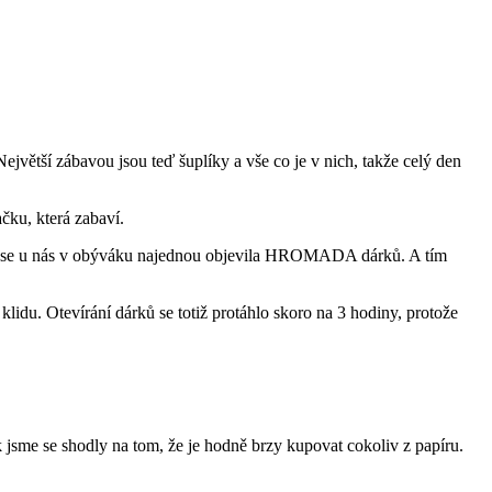
ejvětší zábavou jsou teď šuplíky a vše co je v nich, takže celý den
čku, která zabaví.
 kdy se u nás v obýváku najednou objevila HROMADA dárků. A tím
lidu. Otevírání dárků se totiž protáhlo skoro na 3 hodiny, protože
k jsme se shodly na tom, že je hodně brzy kupovat cokoliv z papíru.