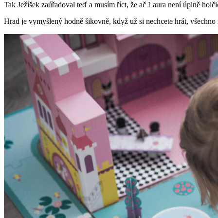
Tak Ježíšek zaúřadoval teď a musím říct, že ač Laura není úplně holč
Hrad je vymyšlený hodně šikovně, když už si nechcete hrát, všechno 