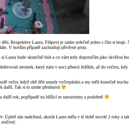
ěti. Respektive Laura, Filipovi je zatím srdečně jedno s čím si hraje. N
le. V horším případě zachraňuji přivřené prsty.
 si Laura bude skutečně hrát a co vám tedy doporučím jako skvělou hra
obdivovali stromek, který nám v noci přinesl Ježíšek, až do večera,
ozdě večer, když obě děti usnuly vyčerpáním a my měli konečně trochu k
k další. Tak si to umíte představit
a další rok, popřípadě na blížící se narozeniny a podobně
ře. Úplně nás nadchnul, akorát Laura měla v té době necelé 2 roky a ta
 zničený.