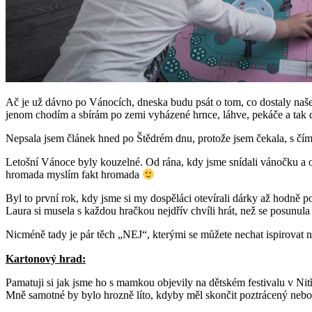
Ač je už dávno po Vánocích, dneska budu psát o tom, co dostaly naše d
jenom chodím a sbírám po zemi vyházené hrnce, láhve, pekáče a tak dá
Nepsala jsem článek hned po Štědrém dnu, protože jsem čekala, s čím
Letošní Vánoce byly kouzelné. Od rána, kdy jsme snídali vánočku a 
hromada myslím fakt hromada
Byl to první rok, kdy jsme si my dospěláci otevírali dárky až hodně p
Laura si musela s každou hračkou nejdřív chvíli hrát, než se posunula 
Nicméně tady je pár těch „NEJ“, kterými se můžete nechat ispirovat n
Kartonový hrad:
Pamatuji si jak jsme ho s mamkou objevily na dětském festivalu v Nit
Mně samotné by bylo hrozně líto, kdyby měl skončit poztrácený nebo