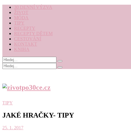
30 DENNÍ VÝZVA
ŽIVOT
MÓDA
TIPY
RECEPTY
RECEPTY DĚTEM
CESTOVÁNÍ
KONTAKT
KNIHA
TIPY
JAKÉ HRAČKY- TIPY
25. 1. 2017