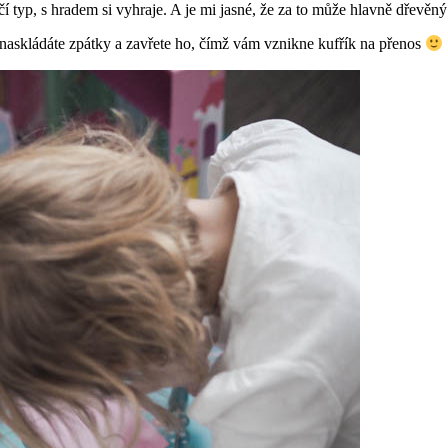
ičí typ, s hradem si vyhraje. A je mi jasné, že za to může hlavně dřevě
naskládáte zpátky a zavřete ho, čímž vám vznikne kufřík na přenos