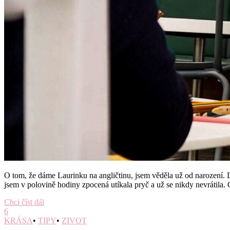
O tom, že dáme Laurinku na angličtinu, jsem věděla už od narození. Do
jsem v polovině hodiny zpocená utíkala pryč a už se nikdy nevrátila. 
Chci číst dál
6
KRÁSA
•
TIPY
•
ZIVOT