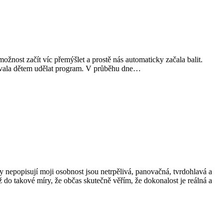
ožnost začít víc přemýšlet a prostě nás automaticky začala balit.
řebovala dětem udělat program. V průběhu dne…
y nepopisují moji osobnost jsou netrpělivá, panovačná, tvrdohlavá a
až do takové míry, že občas skutečně věřím, že dokonalost je reálná a