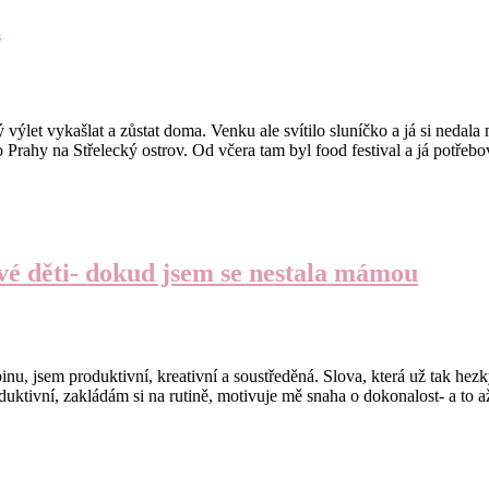
u
ýlet vykašlat a zůstat doma. Venku ale svítilo sluníčko a já si nedala m
 do Prahy na Střelecký ostrov. Od včera tam byl food festival a já pot
vé děti- dokud jsem se nestala mámou
nu, jsem produktivní, kreativní a soustředěná. Slova, která už tak hezk
oduktivní, zakládám si na rutině, motivuje mě snaha o dokonalost- a to 