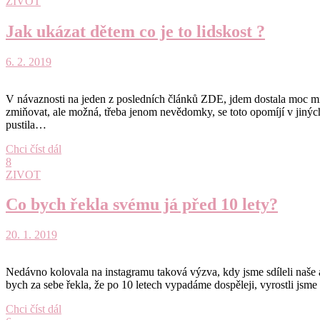
ZIVOT
Jak ukázat dětem co je to lidskost ?
6. 2. 2019
V návaznosti na jeden z posledních článků ZDE, jdem dostala moc mi
zmiňovat, ale možná, třeba jenom nevědomky, se toto opomíjí v jiných
pustila…
Chci číst dál
8
ZIVOT
Co bych řekla svému já před 10 lety?
20. 1. 2019
Nedávno kolovala na instagramu taková výzva, kdy jsme sdíleli naše ak
bych za sebe řekla, že po 10 letech vypadáme dospěleji, vyrostli jsme
Chci číst dál