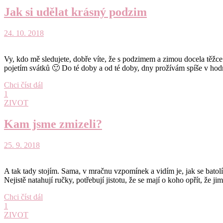
Jak si udělat krásný podzim
24. 10. 2018
Vy, kdo mě sledujete, dobře víte, že s podzimem a zimou docela těžce
pojetím svátků 🙂 Do té doby a od té doby, dny prožívám spíše v ho
Chci číst dál
1
ZIVOT
Kam jsme zmizeli?
25. 9. 2018
A tak tady stojím. Sama, v mračnu vzpomínek a vidím je, jak se batolí.
Nejistě natahují ručky, potřebují jistotu, že se mají o koho opřít, ž
Chci číst dál
1
ZIVOT