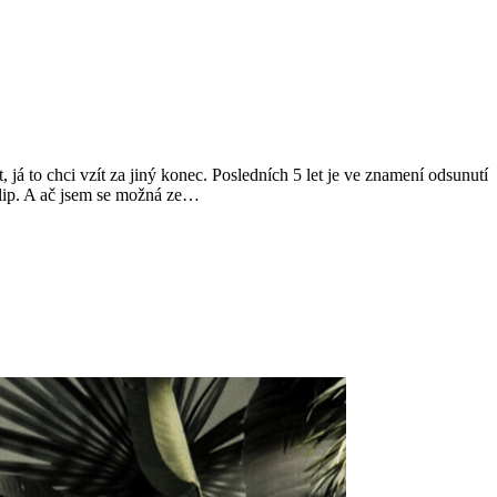
 já to chci vzít za jiný konec. Posledních 5 let je ve znamení odsunutí
Filip. A ač jsem se možná ze…