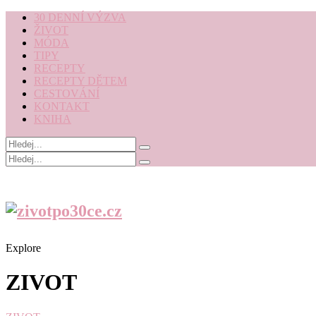
30 DENNÍ VÝZVA
ŽIVOT
MÓDA
TIPY
RECEPTY
RECEPTY DĚTEM
CESTOVÁNÍ
KONTAKT
KNIHA
Explore
ZIVOT