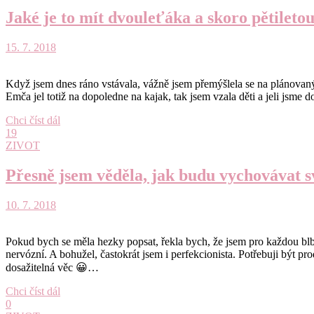
Jaké je to mít dvouleťáka a skoro pětileto
15. 7. 2018
Když jsem dnes ráno vstávala, vážně jsem přemýšlela se na plánovaný v
Emča jel totiž na dopoledne na kajak, tak jsem vzala děti a jeli jsme
Chci číst dál
19
ZIVOT
Přesně jsem věděla, jak budu vychovávat s
10. 7. 2018
Pokud bych se měla hezky popsat, řekla bych, že jsem pro každou blbi
nervózní. A bohužel, častokrát jsem i perfekcionista. Potřebuji být pr
dosažitelná věc 😀…
Chci číst dál
0