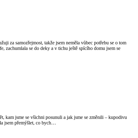
žuji za samozřejmost, takže jsem neměla vůbec potřebu se o tom
fe, zachumlala se do deky a v tichu ještě spícího domu jsem se
dět, kam jsme se všichni posunuli a jak jsme se změnili – kupodivu
čala jsem přemýšlet, co bych…