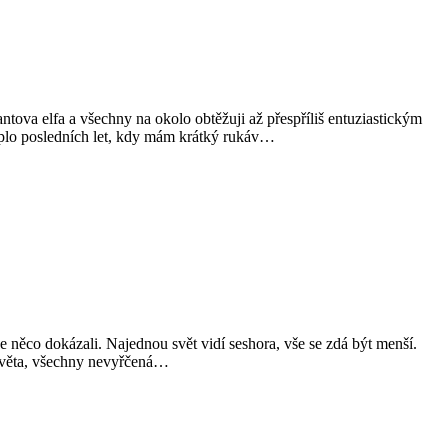
ntova elfa a všechny na okolo obtěžuji až přespříliš entuziastickým
eplo posledních let, kdy mám krátký rukáv…
 že něco dokázali. Najednou svět vidí seshora, vše se zdá být menší.
a světa, všechny nevyřčená…