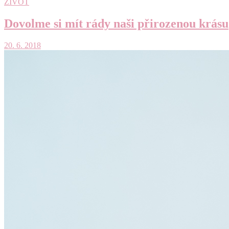
ZIVOT
Dovolme si mít rády naši přirozenou krásu
20. 6. 2018