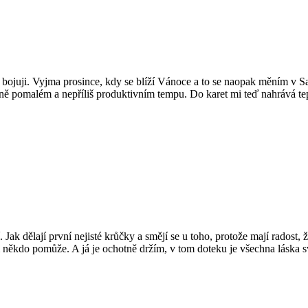
 bojuji. Vyjma prosince, kdy se blíží Vánoce a to se naopak měním v Sa
dně pomalém a nepříliš produktivním tempu. Do karet mi teď nahrává t
 Jak dělají první nejisté krůčky a smějí se u toho, protože mají radost,
e jim někdo pomůže. A já je ochotně držím, v tom doteku je všechna lásk