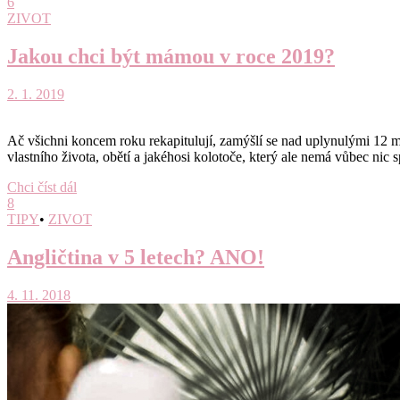
6
ZIVOT
Jakou chci být mámou v roce 2019?
2. 1. 2019
Ač všichni koncem roku rekapitulují, zamýšlí se nad uplynulými 12 měsí
vlastního života, obětí a jakéhosi kolotoče, který ale nemá vůbec nic
Chci číst dál
8
TIPY
•
ZIVOT
Angličtina v 5 letech? ANO!
4. 11. 2018