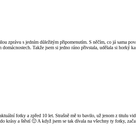
lou zprávu s jedním důležitým připomenutím. S něčím, co já sama pova
 domácnostech. Takže jsem si jedno ráno přivstala, udělala si horký ka
tuální fotky a zpřed 10 let. Strašně mě to bavilo, už jenom z titulu vi
 do krásy a štěstí 🙂 A když jsem se tak dívala na všechny ty fotky, za