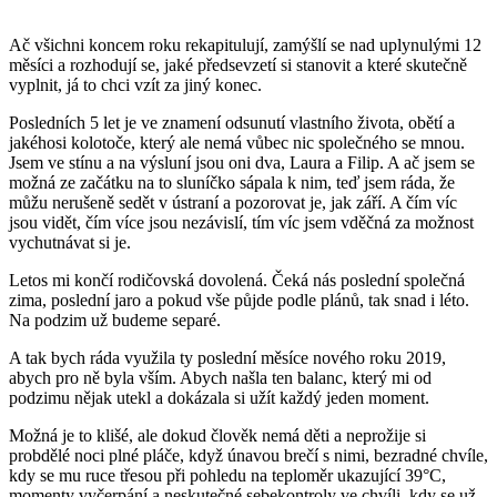
Ač všichni koncem roku rekapitulují, zamýšlí se nad uplynulými 12
měsíci a rozhodují se, jaké předsevzetí si stanovit a které skutečně
vyplnit, já to chci vzít za jiný konec.
Posledních 5 let je ve znamení odsunutí vlastního života, obětí a
jakéhosi kolotoče, který ale nemá vůbec nic společného se mnou.
Jsem ve stínu a na výsluní jsou oni dva, Laura a Filip. A ač jsem se
možná ze začátku na to sluníčko sápala k nim, teď jsem ráda, že
můžu nerušeně sedět v ústraní a pozorovat je, jak září. A čím víc
jsou vidět, čím více jsou nezávislí, tím víc jsem vděčná za možnost
vychutnávat si je.
Letos mi končí rodičovská dovolená. Čeká nás poslední společná
zima, poslední jaro a pokud vše půjde podle plánů, tak snad i léto.
Na podzim už budeme separé.
A tak bych ráda využila ty poslední měsíce nového roku 2019,
abych pro ně byla vším. Abych našla ten balanc, který mi od
podzimu nějak utekl a dokázala si užít každý jeden moment.
Možná je to klišé, ale dokud člověk nemá děti a neprožije si
probdělé noci plné pláče, když únavou brečí s nimi, bezradné chvíle,
kdy se mu ruce třesou při pohledu na teploměr ukazující 39°C,
momenty vyčerpání a neskutečné sebekontroly ve chvíli, kdy se už