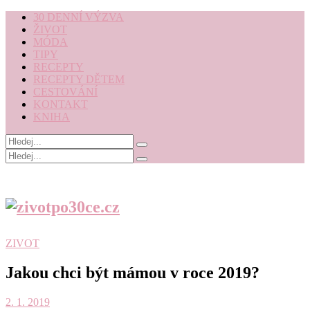
30 DENNÍ VÝZVA
ŽIVOT
MÓDA
TIPY
RECEPTY
RECEPTY DĚTEM
CESTOVÁNÍ
KONTAKT
KNIHA
ZIVOT
Jakou chci být mámou v roce 2019?
2. 1. 2019