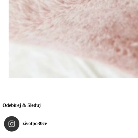
Odebírej & Sleduj
zivotpo30ce