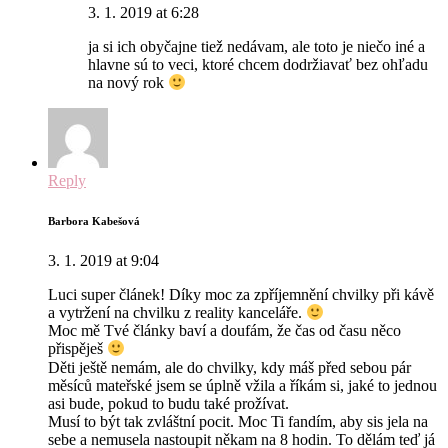
3. 1. 2019 at 6:28
ja si ich obyčajne tiež nedávam, ale toto je niečo iné a
hlavne sú to veci, ktoré chcem dodržiavať bez ohľadu
na nový rok
Reply
Barbora Kabešová
3. 1. 2019 at 9:04
Luci super článek! Díky moc za zpříjemnění chvilky při kávě
a vytržení na chvilku z reality kanceláře.
Moc mě Tvé články baví a doufám, že čas od času něco
přispěješ
Děti ještě nemám, ale do chvilky, kdy máš před sebou pár
měsíců mateřské jsem se úplně vžila a říkám si, jaké to jednou
asi bude, pokud to budu také prožívat.
Musí to být tak zvláštní pocit. Moc Ti fandím, aby sis jela na
sebe a nemusela nastoupit někam na 8 hodin. To dělám teď já