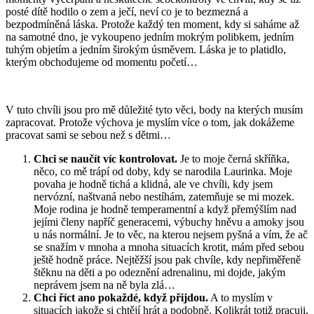
posté dítě hodilo o zem a ječí, neví co je to bezmezná a
bezpodmíněná láska. Protože každý ten moment, kdy si saháme až
na samotné dno, je vykoupeno jedním mokrým polibkem, jedním
tuhým objetím a jedním širokým úsměvem. Láska je to platidlo,
kterým obchodujeme od momentu početí…
V tuto chvíli jsou pro mě důležité tyto věci, body na kterých musím
zapracovat. Protože výchova je myslím více o tom, jak dokážeme
pracovat sami se sebou než s dětmi…
Chci se naučít víc kontrolovat.
Je to moje černá skříňka,
něco, co mě trápí od doby, kdy se narodila Laurinka. Moje
povaha je hodně tichá a klidná, ale ve chvíli, kdy jsem
nervózní, naštvaná nebo nestíhám, zatemňuje se mi mozek.
Moje rodina je hodně temperamentní a když přemýšlím nad
jejími členy napříč generacemi, výbuchy hněvu a amoky jsou
u nás normální. Je to věc, na kterou nejsem pyšná a vím, že ač
se snažím v mnoha a mnoha situacích krotit, mám před sebou
ještě hodně práce. Nejtěžší jsou pak chvíle, kdy nepřiměřeně
štěknu na děti a po odeznění adrenalinu, mi dojde, jakým
neprávem jsem na ně byla zlá…
Chci říct ano pokaždé, když přijdou.
A to myslím v
situacích jakože si chtějí hrát a podobně. Kolikrát totiž pracuji,