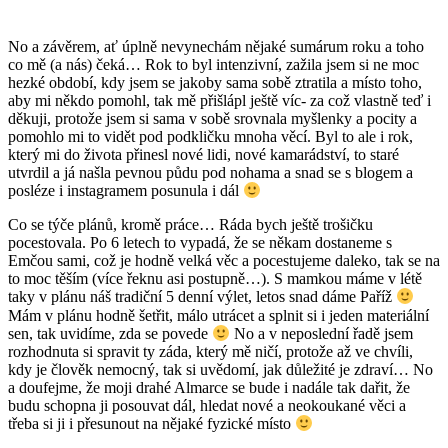
No a závěrem, ať úplně nevynechám nějaké sumárum roku a toho
co mě (a nás) čeká… Rok to byl intenzivní, zažila jsem si ne moc
hezké období, kdy jsem se jakoby sama sobě ztratila a místo toho,
aby mi někdo pomohl, tak mě přišlápl ještě víc- za což vlastně teď i
děkuji, protože jsem si sama v sobě srovnala myšlenky a pocity a
pomohlo mi to vidět pod podkličku mnoha věcí. Byl to ale i rok,
který mi do života přinesl nové lidi, nové kamarádství, to staré
utvrdil a já našla pevnou půdu pod nohama a snad se s blogem a
posléze i instagramem posunula i dál
Co se týče plánů, kromě práce… Ráda bych ještě trošičku
pocestovala. Po 6 letech to vypadá, že se někam dostaneme s
Emčou sami, což je hodně velká věc a pocestujeme daleko, tak se na
to moc těším (více řeknu asi postupně…). S mamkou máme v létě
taky v plánu náš tradiční 5 denní výlet, letos snad dáme Paříž
Mám v plánu hodně šetřit, málo utrácet a splnit si i jeden materiální
sen, tak uvidíme, zda se povede
No a v neposlední řadě jsem
rozhodnuta si spravit ty záda, který mě ničí, protože až ve chvíli,
kdy je člověk nemocný, tak si uvědomí, jak důležité je zdraví… No
a doufejme, že moji drahé Almarce se bude i nadále tak dařit, že
budu schopna ji posouvat dál, hledat nové a neokoukané věci a
třeba si ji i přesunout na nějaké fyzické místo