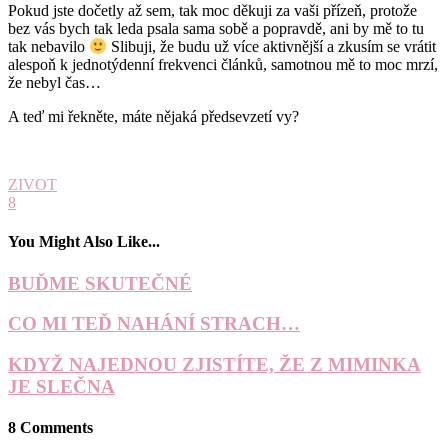
Pokud jste dočetly až sem, tak moc děkuji za vaši přízeň, protože
bez vás bych tak leda psala sama sobě a popravdě, ani by mě to tu
tak nebavilo
Slibuji, že budu už více aktivnější a zkusím se vrátit
alespoň k jednotýdenní frekvenci článků, samotnou mě to moc mrzí,
že nebyl čas…
A teď mi řekněte, máte nějaká předsevzetí vy?
ZIVOT
8
You Might Also Like...
BUĎME SKUTEČNÉ
CO MI TEĎ NAHÁNÍ STRACH…
KDYŽ NAJEDNOU ZJISTÍTE, ŽE Z MIMINKA
JE SLEČNA
8 Comments