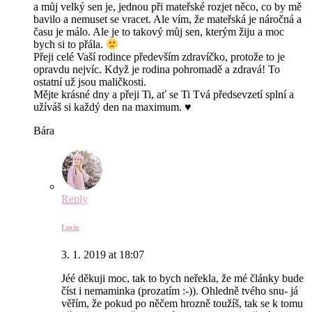
a můj velký sen je, jednou při mateřské rozjet něco, co by mě
bavilo a nemuset se vracet. Ale vím, že mateřská je náročná a
času je málo. Ale je to takový můj sen, kterým žiju a moc
bych si to přála.
Přeji celé Vaší rodince především zdravíčko, protože to je
opravdu nejvíc. Když je rodina pohromadě a zdravá! To
ostatní už jsou maličkosti.
Mějte krásné dny a přeji Ti, ať se Ti Tvá předsevzetí splní a
užíváš si každý den na maximum. ♥
Bára
Reply
Lucie
3. 1. 2019 at 18:07
Jéé děkuji moc, tak to bych neřekla, že mé články bude
číst i nemaminka (prozatím :-)). Ohledně tvého snu- já
věřím, že pokud po něčem hrozně toužíš, tak se k tomu