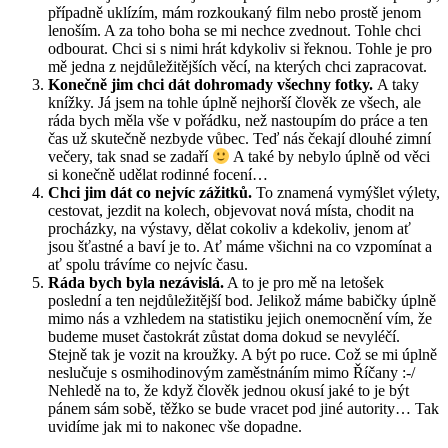
případně uklízím, mám rozkoukaný film nebo prostě jenom
lenoším. A za toho boha se mi nechce zvednout. Tohle chci
odbourat. Chci si s nimi hrát kdykoliv si řeknou. Tohle je pro
mě jedna z nejdůležitějších věcí, na kterých chci zapracovat.
Konečně jim chci dát dohromady všechny fotky.
A taky
knížky. Já jsem na tohle úplně nejhorší člověk ze všech, ale
ráda bych měla vše v pořádku, než nastoupím do práce a ten
čas už skutečně nezbyde vůbec. Teď nás čekají dlouhé zimní
večery, tak snad se zadaří
A také by nebylo úplně od věci
si konečně udělat rodinné focení…
Chci jim dát co nejvíc zážitků.
To znamená vymýšlet výlety,
cestovat, jezdit na kolech, objevovat nová místa, chodit na
procházky, na výstavy, dělat cokoliv a kdekoliv, jenom ať
jsou šťastné a baví je to. Ať máme všichni na co vzpomínat a
ať spolu trávíme co nejvíc času.
Ráda bych byla nezávislá.
A to je pro mě na letošek
poslední a ten nejdůležitější bod. Jelikož máme babičky úplně
mimo nás a vzhledem na statistiku jejich onemocnění vím, že
budeme muset častokrát zůstat doma dokud se nevyléčí.
Stejně tak je vozit na kroužky. A být po ruce. Což se mi úplně
neslučuje s osmihodinovým zaměstnáním mimo Říčany :-/
Nehledě na to, že když člověk jednou okusí jaké to je být
pánem sám sobě, těžko se bude vracet pod jiné autority… Tak
uvidíme jak mi to nakonec vše dopadne.