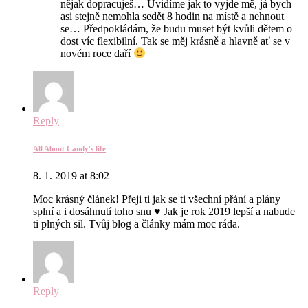
nějak dopracuješ… Uvidíme jak to vyjde mě, já bych
asi stejně nemohla sedět 8 hodin na místě a nehnout
se… Předpokládám, že budu muset být kvůli dětem o
dost víc flexibilní. Tak se měj krásně a hlavně ať se v
novém roce daří
Reply
All About Candy's life
8. 1. 2019 at 8:02
Moc krásný článek! Přeji ti jak se ti všechní přání a plány
splní a i dosáhnutí toho snu ♥ Jak je rok 2019 lepší a nabude
ti plných sil. Tvůj blog a články mám moc ráda.
Reply