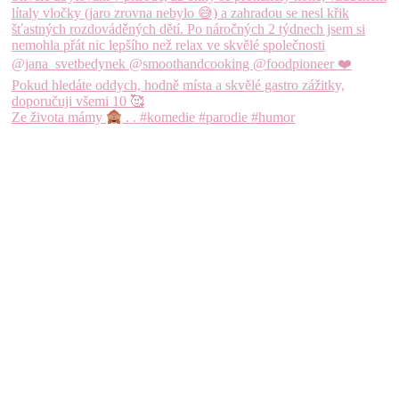
Ze života mámy
. . #komedie #parodie #humor