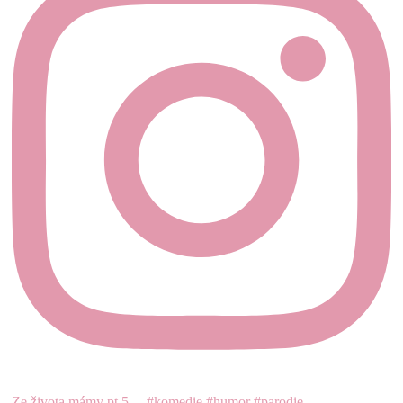
Ze života mámy pt.5 . . #komedie #humor #parodie