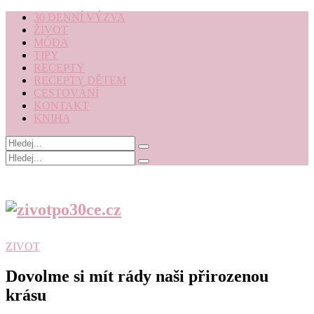
30 DENNÍ VÝZVA
ŽIVOT
MÓDA
TIPY
RECEPTY
RECEPTY DĚTEM
CESTOVÁNÍ
KONTAKT
KNIHA
ZIVOT
Dovolme si mít rády naši přirozenou
krásu