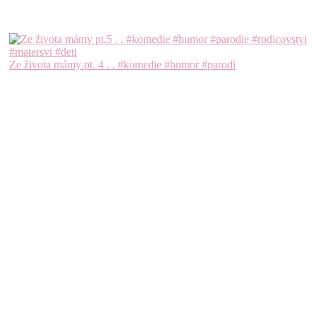
Ze života mámy pt. 4 . . #komedie #humor #parodi