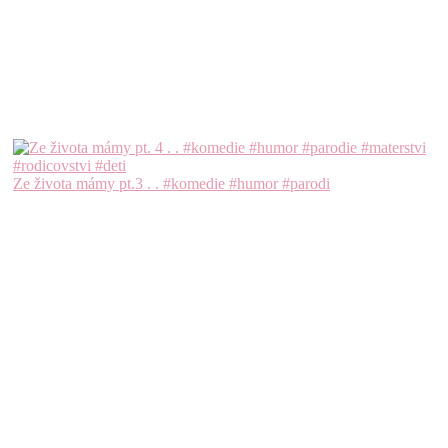
Ze života mámy pt.3 . . #komedie #humor #parodi