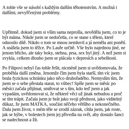
A tohle vše se násobí s každým dalším těhotenstvím. A možná i
dalšími, nevyřčenými problémy.
Upřímně, dokud jsem si vším sama neprošla, nevěděla jsem, co to je
být máma. Nikde jsem se nedočetla, co se stane s tělem, které
odnosilo dítě. Nikdo o tom se mnou nemluvil a já neměla ani ponětí.
A snášela jsem to těžce. Po Lauře určitě. Vše bylo najednou jiné, ne
jenom břicho, ale taky boky, stehna, prsa, sex byl jiný. A než jsem si
zvykla, celkem dlouho jsem se plácala v depresích a sebelítosti.
Po Filipovi nebyl čas tohle řešit, nicméně jsem si uvědomovala, že
proběhla další změna. Jenomže čím jsem byla starší, tím víc jsem
brala fyzickou schránku jako něco druhořadého. Nemyslím tím, že
jsem se o sebe přestala starat, to vůbec! Spíše jsem se měsíc po
měsíci začala přijímat, smiřovat se s tím, kdo teď jsem a jak
vypadám, uvědomovat si, že některé věci už jinak nebudou a proč
se tím trápit. Začala jsem je brát jako svoji přednost, jako viditelný
důkaz, že jsem MATKA, součást něčeho většího a nekonečného.
Dala jsem život, v mém těle se zrodil zázrak, cítila jsem, jak roste,
jak se hýbe, v bolestech jsem jej přivedla na svět, aby dostalo šanci
se nadechnout a žít.