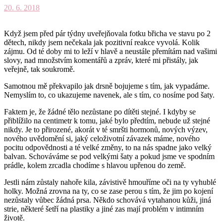
20. 6. 2018
Když jsem před pár týdny uveřejňovala fotku břicha ve stavu po 2
dětech, nikdy jsem nečekala jak pozitivní reakce vyvolá. Kolik
zájmu. Od té doby mi to leží v hlavě a neustále přemítám nad vašimi
slovy, nad množstvím komentářů a zpráv, které mi přistály, jak
veřejně, tak soukromě.
Samotnou mě překvapilo jak drsně bojujeme s tím, jak vypadáme.
Nemyslím to, co ukazujeme navenek, ale s tím, co nosíme pod šaty.
Faktem je, že žádné tělo nezůstane po dítěti stejné. I kdyby se
přiblížilo na centimetr k tomu, jaké bylo předtím, nebude už stejné
nikdy. Je to přirozené, akorát v té smršti hormonů, nových výzev,
nového uvědomění si, jaký celoživotní závazek máme, nového
pocitu odpovědnosti a té velké změny, to na nás spadne jako velký
balvan. Schováváme se pod velkými šaty a pokud jsme ve spodním
prádle, kolem zrcadla chodíme s hlavou upřenou do země.
Jestli nám zůstaly nahoře kila, závistivě hmouříme oči na ty vyhublé
holky. Možná zrovna na ty, co se zase perou s tím, že jim po kojení
nezůstaly vůbec žádná prsa. Někdo schovává vytahanou kůži, jiná
strie, některé šetří na plastiky a jiné zas mají problém v intimním
životě.