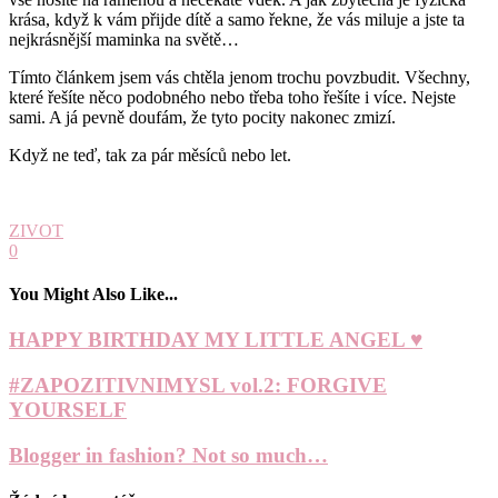
krása, když k vám přijde dítě a samo řekne, že vás miluje a jste ta
nejkrásnější maminka na světě…
Tímto článkem jsem vás chtěla jenom trochu povzbudit. Všechny,
které řešíte něco podobného nebo třeba toho řešíte i více. Nejste
sami. A já pevně doufám, že tyto pocity nakonec zmizí.
Když ne teď, tak za pár měsíců nebo let.
ZIVOT
0
You Might Also Like...
HAPPY BIRTHDAY MY LITTLE ANGEL ♥
#ZAPOZITIVNIMYSL vol.2: FORGIVE
YOURSELF
Blogger in fashion? Not so much…