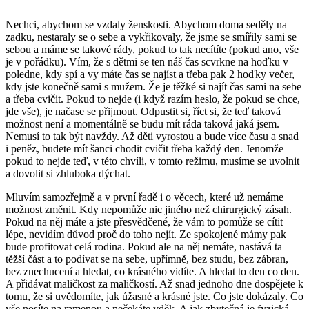
Nechci, abychom se vzdaly ženskosti. Abychom doma seděly na
zadku, nestaraly se o sebe a vykřikovaly, že jsme se smířily sami se
sebou a máme se takové rády, pokud to tak necítíte (pokud ano, vše
je v pořádku). Vím, že s dětmi se ten náš čas scvrkne na hoďku v
poledne, kdy spí a vy máte čas se najíst a třeba pak 2 hoďky večer,
kdy jste konečně sami s mužem. Že je těžké si najít čas sami na sebe
a třeba cvičit. Pokud to nejde (i když razím heslo, že pokud se chce,
jde vše), je načase se přijmout. Odpustit si, říct si, že teď taková
možnost není a momentálně se budu mít ráda taková jaká jsem.
Nemusí to tak být navždy. Až děti vyrostou a bude více času a snad
i peněz, budete mít šanci chodit cvičit třeba každý den. Jenomže
pokud to nejde teď, v této chvíli, v tomto režimu, musíme se uvolnit
a dovolit si zhluboka dýchat.
Mluvím samozřejmě a v první řadě i o věcech, které už nemáme
možnost změnit. Kdy nepomůže nic jiného než chirurgický zásah.
Pokud na něj máte a jste přesvědčené, že vám to pomůže se cítit
lépe, nevidím důvod proč do toho nejít. Ze spokojené mámy pak
bude profitovat celá rodina. Pokud ale na něj nemáte, nastává ta
těžší část a to podívat se na sebe, upřímně, bez studu, bez zábran,
bez znechucení a hledat, co krásného vidíte. A hledat to den co den.
A přidávat maličkost za maličkostí. Až snad jednoho dne dospějete k
tomu, že si uvědomíte, jak úžasné a krásné jste. Co jste dokázaly. Co
vše nosíte na ramenou a nečekáte vděk. A jak zbytečná je fyzická