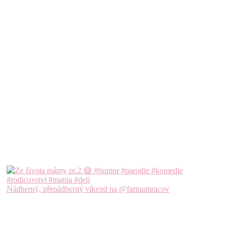
Nádherný, přenádherný víkend na @farmamracov