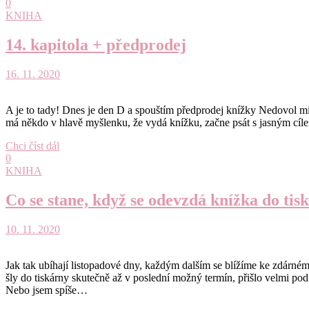
0
KNIHA
14. kapitola + předprodej
16. 11. 2020
A je to tady! Dnes je den D a spouštím předprodej knížky Nedovol mi z
má někdo v hlavě myšlenku, že vydá knížku, začne psát s jasným cíl
Chci číst dál
0
KNIHA
Co se stane, když se odevzdá knížka do tis
10. 11. 2020
Jak tak ubíhají listopadové dny, každým dalším se blížíme ke zdárné
šly do tiskárny skutečně až v poslední možný termín, přišlo velmi po
Nebo jsem spíše…