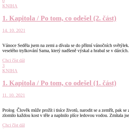
0
KNIHA
1. Kapitola / Po tom, co odešel (2. část)
14. 10. 2021
Vánoce Seděla jsem na zemi a dívala se do přítmí vánočních světýlek.
veselého trylkování Sama, který nadšeně výskal a hrabal se v dárcích
Chci číst dál
3
KNIHA
1. Kapitola / Po tom, co odešel (1. část)
11. 10. 2021
Prolog Člověk může prožít i tisíce životů, narodit se a zemřít, pak se
zlomilo každou kost v těle a naplnilo plíce ledovou vodou. Zmítala
Chci číst dál