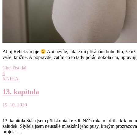
Ahoj Rebeky moje
Ani nevíte, jak je mi přísáhám bohu líto, že 
vyšel knižně. A popravdě, zatím co to tady pořád dokola čtu, upravuj
Chci číst dál
4
KNIHA
13. kapitola
19. 10. 2020
13. kapitola Stála jsem přitisknutá ke zdi. Něčí ruka mi drtila krk, n
žaludek. Slyšela jsem neustálé mlaskání jeho pusy, kterým prozrazova
projela…