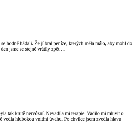
se hodně hádali. Že jí bral peníze, kterých měla málo, aby mohl do
den jsme se stejně vrátily zpět.…
yla tak krutě nervózní. Nevadila mi terapie. Vadilo mi mluvit o
vě vedla hlubokou vnitřní úvahu. Po chvilce jsem zvedla hlavu