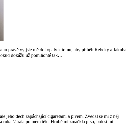
stranu právě vy jste mě dokopaly k tomu, aby příběh Rebeky a Jakuba
o. Pokud dokážu už pomilionté tak…
 ale jeho dech zapáchající cigaretami a pivem. Zvedal se mi z něj
á ruka šátrala po mém těle. Hrubě mi zmáčkla prso, bolest mi