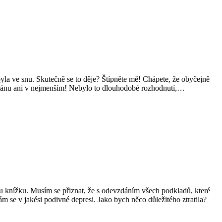
byla ve snu. Skutečně se to děje? Štípněte mě! Chápete, že obyčejně
 plánu ani v nejmenším! Nebylo to dlouhodobé rozhodnutí,…
u knížku. Musím se přiznat, že s odevzdáním všech podkladů, které
m se v jakési podivné depresi. Jako bych něco důležitého ztratila?