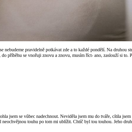
už se nebudeme pravidelně potkávat zde a to každé pondělí. Na druhou 
i, do příběhu se vnořuji znovu a znovu, musím říct- ano, zaslouží si t
emohla jsem se vůbec nadechnout. Neviděla jsem mu do tváře, cítila jsem
l neochvějnou touhu po tom mi ublížit. Chtíč byl tou touhou. Jeho druh