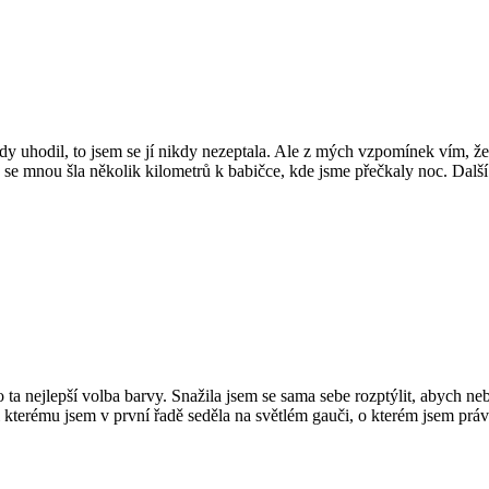
y uhodil, to jsem se jí nikdy nezeptala. Ale z mých vzpomínek vím, že 
 se mnou šla několik kilometrů k babičce, kde jsme přečkaly noc. Další 
 ta nejlepší volba barvy. Snažila jsem se sama sebe rozptýlit, abych neb
i kterému jsem v první řadě seděla na světlém gauči, o kterém jsem prá