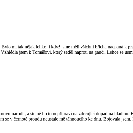
 Bylo mi tak nějak lehko, i když jsme měli všichni břicha nacpaná k pra
. Vzhlédla jsem k Tomášovi, který seděl naproti na gauči. Lehce se usm
 znovu narodit, a stejně ho to nepřipraví na zdrcující dopad na hladinu.
 jsem se v černotě proudu neustále mě táhnoucího ke dnu. Bojovala jse