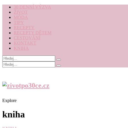
30 DENNÍ VÝZVA
ŽIVOT
MÓDA
TIPY
RECEPTY
RECEPTY DĚTEM
CESTOVÁNÍ
KONTAKT
KNIHA
Explore
kniha