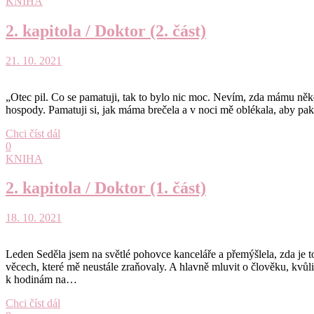
KNIHA
2. kapitola / Doktor (2. část)
21. 10. 2021
„Otec pil. Co se pamatuji, tak to bylo nic moc. Nevím, zda mámu někd
hospody. Pamatuji si, jak máma brečela a v noci mě oblékala, aby pak
Chci číst dál
0
KNIHA
2. kapitola / Doktor (1. část)
18. 10. 2021
Leden Seděla jsem na světlé pohovce kanceláře a přemýšlela, zda je to
věcech, které mě neustále zraňovaly. A hlavně mluvit o člověku, kvůl
k hodinám na…
Chci číst dál