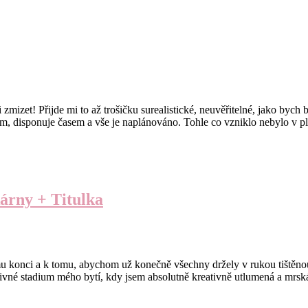
mizet! Přijde mi to až trošičku surealistické, neuvěřitelné, jako bych 
em, disponuje časem a vše je naplánováno. Tohle co vzniklo nebylo v
kárny + Titulka
mu konci a k tomu, abychom už konečně všechny držely v rukou tištěno
divné stadium mého bytí, kdy jsem absolutně kreativně utlumená a mrská