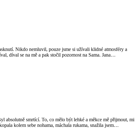
sknutí. Nikdo nemluvil, pouze jsme si užívali klidné atmosféry a
íval, díval se na mě a pak stočil pozornost na Sama. Jana…
 Byl absolutně smrtící. To, co mělo být lehké a měkce mě přijmout, mi
m, kopala kolem sebe nohama, máchala rukama, snažila jsem…