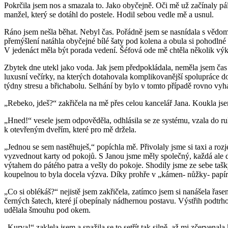
Pokrčila jsem nos a smazala to. Jako obyčejně. Oči mě už začínaly pál
manžel, který se dotáhl do postele. Hodil sebou vedle mě a usnul.
Ráno jsem nešla běhat. Nebyl čas. Pořádně jsem se nasnídala s vědomím,
přemýšlení natáhla obyčejné bílé šaty pod kolena a obula si pohodlné s
V jedenáct měla být porada vedení. Šéfová ode mě chtěla několik výkaz
Zbytek dne utekl jako voda. Jak jsem předpokládala, neměla jsem čas s
luxusní večírky, na kterých dotahovala komplikovanější spolupráce 
týdny stresu a břichabolu. Selhání by bylo v tomto případě rovno vyh
„Rebeko, jdeš?“ zakřičela na mě přes celou kancelář Jana. Koukla js
„Hned!“ vesele jsem odpověděla, odhlásila se ze systému, vzala do ru
k otevřeným dveřím, které pro mě držela.
„Jednou se sem nastěhuješ,“ popíchla mě. Přivolaly jsme si taxi a rozj
vyzvednout karty od pokojů. S Janou jsme měly společný, každá ale do
výtahem do pátého patra a vešly do pokoje. Shodily jsme ze sebe tašk
koupelnou to byla docela výzva. Díky prohře v „kámen- nůžky- papír“ 
„Co si oblékáš?“ nejistě jsem zakřičela, zatímco jsem si nanášela řas
černých šatech, které jí obepínaly nádhernou postavu. Výstřih podtrho
udělala šmouhu pod okem.
„Kurva!“ zaklela jsem a snažila se to setřít tak silně, až mi zčervenal