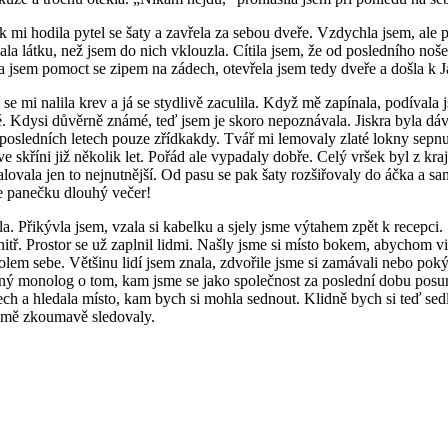
ak mi hodila pytel se šaty a zavřela za sebou dveře. Vzdychla jsem, ale 
ala látku, než jsem do nich vklouzla. Cítila jsem, že od posledního noše
a jsem pomoct se zipem na zádech, otevřela jsem tedy dveře a došla k J
 se mi nalila krev a já se stydlivě zaculila. Když mě zapínala, podíval
. Kdysi důvěrně známé, teď jsem je skoro nepoznávala. Jiskra byla dávn
 v posledních letech pouze zřídkakdy. Tvář mi lemovaly zlaté lokny sepn
e skříni již několik let. Pořád ale vypadaly dobře. Celý vršek byl z kr
alovala jen to nejnutnější. Od pasu se pak šaty rozšiřovaly do áčka a s
e panečku dlouhý večer!
 Přikývla jsem, vzala si kabelku a sjely jsme výtahem zpět k recepci.
vnitř. Prostor se už zaplnil lidmi. Našly jsme si místo bokem, abychom 
kolem sebe. Většinu lidí jsem znala, zdvořile jsme si zamávali nebo pok
dný monolog o tom, kam jsme se jako společnost za poslední dobu posunu
ch a hledala místo, kam bych si mohla sednout. Klidně bych si teď sedl
ré mě zkoumavě sledovaly.