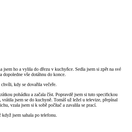
a jsem ho a vylila do dřezu v kuchyňce. Sedla jsem si zpět na své
ítra dopoledne vše dotáhnu do konce.
chvíli, kdy se dovařila večeře.
rátkou pohádku a začala číst. Popravdě jsem si tuto specifickou
, vrátila jsem se do kuchyně. Tomáš už ležel u televize, přepínal
hu, vzala jsem si k sobě počítač a zavalila se prací.
 když jsem sahala po telefonu.