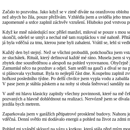
Začalo to pozvolna. Jako když se v zimě díváte na oranžovou oblohu a c
než abych ho žila, pouze přežívám. Vzhlédla jsem a uviděla jeho tm
zapomenuté a srdce zaplnil záchvěv vzrušení. Hluboko pod vrstvou pr
Když ke mně následující noc přišel manžel, miloval se pouze s mou s
skončil, odešel se umýt a nechal mě tam rozpláclou v mé nahotě. Přitá
já byla vděčná za tmu, kterou jsme byli zahaleni. Vrátil se, lehl si v
Každý den byl stejný. Než se všichni probudili, potichoučku jsem vst
ze sluchátek. Rituál, který definoval každé mé ráno. Musela jsem si 
zbytek dne soustředěnou a alespoň na pohled vyrovnanou. Obyčejně js
Zamumlal něco na pozdrav a odjel. Sam seděl na gauči a díval se na po
si plánovala vychutnat. Byla to nejlepší část dne. Koupelnu zaplnil 
hořkost posledního týdne. Po delší chvilce jsem vypla vodu a zabalila
V pase jsem je stáhla páskem a na nohy si obula šněrovací sandály na 
V autě mi hlavu klasicky zaplnily všechny povinnosti, které na mě če
pozvaných a hlavně dohlédnout na realizaci. Nervózně jsem se díval
jezdila bych metrem.
Zaparkovala jsem v garážích pětipatrové prosklené budovy. Nahoru jel
vděčná. Denní světlo mi dodávalo energii a pohled na život za zdmi 
Pohled mi vzápětí sklouzl na vázu s kytkou, která stála před mým moni