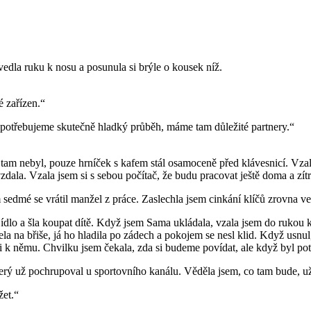
zvedla ruku k nosu a posunula si brýle o kousek níž.
é zařízen.“
potřebujeme skutečně hladký průběh, máme tam důležité partnery.“
ž tam nebyl, pouze hrníček s kafem stál osamoceně před klávesnicí. Vzal
 vzdala. Vzala jsem si s sebou počítač, že budu pracovat ještě doma a z
edmé se vrátil manžel z práce. Zaslechla jsem cinkání klíčů zrovna ve 
ídlo a šla koupat dítě. Když jsem Sama ukládala, vzala jsem do rukou k
ela na břiše, já ho hladila po zádech a pokojem se nesl klid. Když usnul
i k němu. Chvilku jsem čekala, zda si budeme povídat, ale když byl potic
terý už pochrupoval u sportovního kanálu. Věděla jsem, co tam bude, už
žet.“