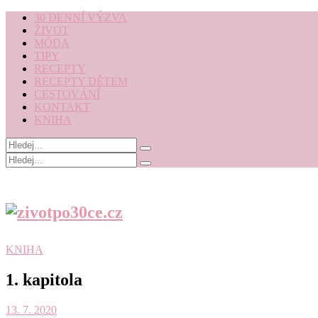
30 DENNÍ VÝZVA
ŽIVOT
MÓDA
TIPY
RECEPTY
RECEPTY DĚTEM
CESTOVÁNÍ
KONTAKT
KNIHA
KNIHA
1. kapitola
13. 7. 2020