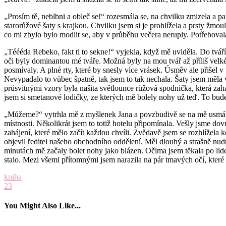
„Prosím tě, neblbni a obleč se!“ rozesmála se, na chvilku zmizela a p
starorůžové šaty s krajkou. Chvilku jsem si je prohlížela a prsty žmoul
co mi zbylo bylo modlit se, aby v průběhu večera neruply. Potřeboval
„Téééda Rebeko, fakt ti to sekne!“ vyjekla, když mě uviděla. Do tváří
oči byly dominantou mé tváře. Možná byly na mou tvář až příliš velké
posmívaly. A plné rty, které by snesly více vrásek. Úsměv ale přišel
Nevypadalo to vůbec špatně, tak jsem to tak nechala. Šaty jsem měla v
průsvitnými vzory byla našita světlounce růžová spodnička, která zah
jsem si smetanové lodičky, ze kterých mě bolely nohy už teď. To bud
„Můžeme?“ vytrhla mě z myšlenek Jana a povzbudivě se na mě usmála.
místnosti. Několikrát jsem to totiž hotelu připomínala. Vešly jsme do
zahájení, které mělo začít každou chvíli. Zvědavě jsem se rozhlížela 
objevil ředitel našeho obchodního oddělení. Měl dlouhý a strašně nu
minutách mě začaly bolet nohy jako blázen. Očima jsem těkala po lide
stalo. Mezi všemi přítomnými jsem narazila na pár tmavých očí, kte
kniha
23
You Might Also Like...