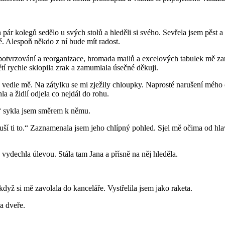
 pár kolegů sedělo u svých stolů a hleděli si svého. Sevřela jsem pěst 
vé. Alespoň někdo z ní bude mít radost.
m, potvrzování a reorganizace, hromada mailů a excelových tabulek mě
tí rychle sklopila zrak a zamumlala úsečné děkuji.
sně vedle mě. Na zátylku se mi zježily chloupky. Naprosté narušení mého
la a židlí odjela co nejdál do rohu.
l,“ sykla jsem směrem k němu.
Sluší ti to.“ Zaznamenala jsem jeho chlípný pohled. Sjel mě očima od hla
ydechla úlevou. Stála tam Jana a přísně na něj hleděla.
když si mě zavolala do kanceláře. Vystřelila jsem jako raketa.
a dveře.