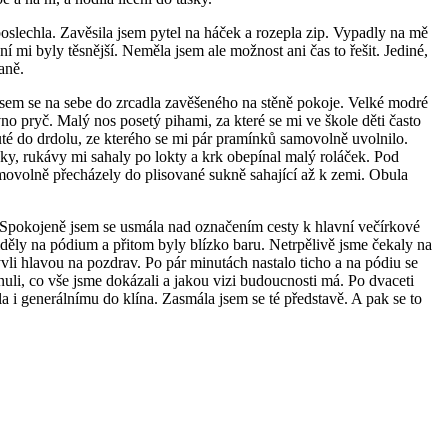
poslechla. Zavěsila jsem pytel na háček a rozepla zip. Vypadly na mě
ní mi byly těsnější. Neměla jsem ale možnost ani čas to řešit. Jediné,
aně.
a jsem se na sebe do zrcadla zavěšeného na stěně pokoje. Velké modré
o pryč. Malý nos posetý pihami, za které se mi ve škole děti často
uté do drdolu, ze kterého se mi pár pramínků samovolně uvolnilo.
ajky, rukávy mi sahaly po lokty a krk obepínal malý roláček. Pod
amovolně přecházely do plisované sukně sahající až k zemi. Obula
 Spokojeně jsem se usmála nad označením cesty k hlavní večírkové
viděly na pódium a přitom byly blízko baru. Netrpělivě jsme čekaly na
ývli hlavou na pozdrav. Po pár minutách nastalo ticho a na pódiu se
li, co vše jsme dokázali a jakou vizi budoucnosti má. Po dvaceti
a i generálnímu do klína. Zasmála jsem se té představě. A pak se to