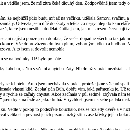
it a věděla jsem, že mě zítra čeká dlouhý den. Zodpovědně jsem tedy od
 že nejbližší jídlo budu mít až na večírku, udělala Samovi svačinu a st
andály. Odvezla jsem dítě do školy a letěla co nejrychleji do kanceláře.
ů, které jsem nestihla dodělat. Cítila jsem, jak mi stresem červenají t
e ani najíst a pouze jsem doufala, že večer dopadne všechno tak jak má
do konce. Vše doprovázeno drahým pitím, výborným jídlem a hudbou. M
azovu. A to jsem si dovolit nemohla.
em se na hodinky. Už bylo po páté.
ky kabelku, tašku s věcmi a pytel se šaty. Nikdo už v práci nezůstal. 
ely se k hotelu. Auto jsem nechávala v práci, protože jsme všichni spali 
stala vlastní klíč. Zaplať pán Bůh, dobře vím, jaká pařmenka je. Už te
y a rychle se začaly chystat. Akce začínala v půl sedmé, zbývala nám t
jsem byla na řadě až jako druhá. V rychlosti jsem na sebe patlala mak
enku. Vedle v pokoji to podezřele bouchalo, než se rozlétly dveře a v n
val velikost a pevnost jejích prsou a úzký střih zase křivky jejích bo
a kůže a trochu otekla. „Nikam nejdu,“ prohlásila jsem při pohledu na seb