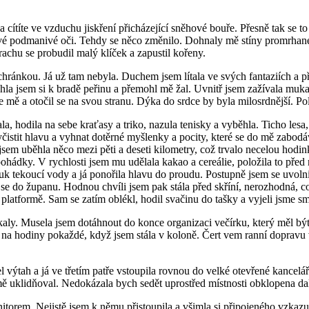
ítíte ve vzduchu jiskření přicházející sněhové bouře. Přesně tak se to 
avé podmanivé oči. Tehdy se něco změnilo. Dohnaly mě stíny promrhané
achu se probudil malý klíček a zapustil kořeny.
chránkou. Já už tam nebyla. Duchem jsem lítala ve svých fantaziích a
hla jsem si k bradě peřinu a přemohl mě žal. Uvnitř jsem zažívala muka, 
edle mě a otočil se na svou stranu. Dýka do srdce by byla milosrdnější. 
ala, hodila na sebe kraťasy a triko, nazula tenisky a vyběhla. Ticho le
vyčistit hlavu a vyhnat dotěrné myšlenky a pocity, které se do mě zabo
em uběhla něco mezi pěti a deseti kilometry, což trvalo necelou hodi
hádky. V rychlosti jsem mu udělala kakao a cereálie, položila to před 
zvuk tekoucí vody a já ponořila hlavu do proudu. Postupně jsem se uvol
 se do županu. Hodnou chvíli jsem pak stála před skříní, nerozhodná, co
platformě. Sam se zatím oblékl, hodil svačinu do tašky a vyjeli jsme sm
kaly. Musela jsem dotáhnout do konce organizaci večírku, který měl být
a na hodiny pokaždé, když jsem stála v koloně. Čert vem ranní doprav
 výtah a já ve třetím patře vstoupila rovnou do velké otevřené kancelá
mě uklidňoval. Nedokázala bych sedět uprostřed místnosti obklopena da
torem. Nejistě jsem k němu přistoupila a všimla si připojeného vzkazu.