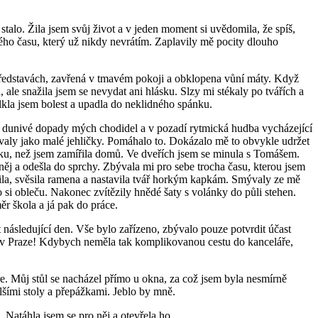
stalo. Žila jsem svůj život a v jeden moment si uvědomila, že spíš,
ho času, který už nikdy nevrátím. Zaplavily mě pocity dlouho
 představách, zavřená v tmavém pokoji a obklopena vůní máty. Když
ale snažila jsem se nevydat ani hlásku. Slzy mi stékaly po tvářích a
Polkla jsem bolest a upadla do neklidného spánku.
sa, dunivé dopady mých chodidel a v pozadí rytmická hudba vycházející
dávaly jako malé jehličky. Pomáhalo to. Dokázalo mě to obvykle udržet
nku, než jsem zamířila domů. Ve dveřích jsem se minula s Tomášem.
něj a odešla do sprchy. Zbývala mi pro sebe trocha času, kterou jsem
nila, svěsila ramena a nastavila tvář horkým kapkám. Smývaly ze mě
 si obleču. Nakonec zvítězily hnědé šaty s volánky do půli stehen.
ěr škola a já pak do práce.
 následující den. Vše bylo zařízeno, zbývalo pouze potvrdit účast
u v Praze! Kdybych neměla tak komplikovanou cestu do kanceláře,
ře. Můj stůl se nacházel přímo u okna, za což jsem byla nesmírně
lšími stoly a přepážkami. Jeblo by mně.
 Natáhla jsem se pro něj a otevřela ho.