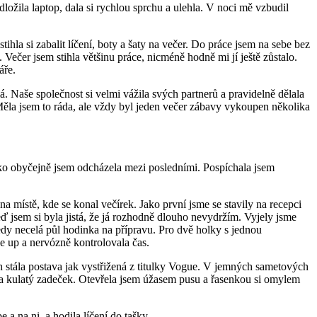
ložila laptop, dala si rychlou sprchu a ulehla. V noci mě vzbudil
ihla si zabalit líčení, boty a šaty na večer. Do práce jsem na sebe bez
 Večer jsem stihla většinu práce, nicméně hodně mi jí ještě zůstalo.
váře.
. Naše společnost si velmi vážila svých partnerů a pravidelně dělala
ěla jsem to ráda, ale vždy byl jeden večer zábavy vykoupen několika
Jako obyčejně jsem odcházela mezi posledními. Pospíchala jsem
na místě, kde se konal večírek. Jako první jsme se stavily na recepci
ď jsem si byla jistá, že já rozhodně dlouho nevydržím. Vyjely jsme
edy necelá půl hodinka na přípravu. Pro dvě holky s jednou
e up a nervózně kontrolovala čas.
ich stála postava jak vystřižená z titulky Vogue. V jemných sametových
ků a kulatý zadeček. Otevřela jsem úžasem pusu a řasenkou si omylem
e a na ni, a hodila líčení do tašky.