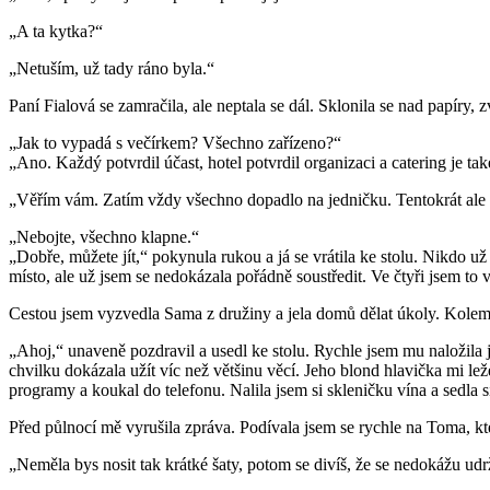
„A ta kytka?“
„Netuším, už tady ráno byla.“
Paní Fialová se zamračila, ale neptala se dál. Sklonila se nad papíry, 
„Jak to vypadá s večírkem? Všechno zařízeno?“
„Ano. Každý potvrdil účast, hotel potvrdil organizaci a catering je tak
„Věřím vám. Zatím vždy všechno dopadlo na jedničku. Tentokrát ale 
„Nebojte, všechno klapne.“
„Dobře, můžete jít,“ pokynula rukou a já se vrátila ke stolu. Nikdo u
místo, ale už jsem se nedokázala pořádně soustředit. Ve čtyři jsem to
Cestou jsem vyzvedla Sama z družiny a jela domů dělat úkoly. Kolem s
„Ahoj,“ unaveně pozdravil a usedl ke stolu. Rychle jsem mu naložila j
chvilku dokázala užít víc než většinu věcí. Jeho blond hlavička mi lež
programy a koukal do telefonu. Nalila jsem si skleničku vína a sedla s
Před půlnocí mě vyrušila zpráva. Podívala jsem se rychle na Toma, k
„Neměla bys nosit tak krátké šaty, potom se divíš, že se nedokážu udr