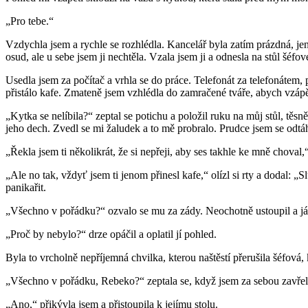
„Pro tebe.“
Vzdychla jsem a rychle se rozhlédla. Kancelář byla zatím prázdná, jen
osud, ale u sebe jsem ji nechtěla. Vzala jsem ji a odnesla na stůl šéfo
Usedla jsem za počítač a vrhla se do práce. Telefonát za telefonáte
přistálo kafe. Zmateně jsem vzhlédla do zamračené tváře, abych vzápě
„Kytka se nelíbila?“ zeptal se potichu a položil ruku na můj stůl, tě
jeho dech. Zvedl se mi žaludek a to mě probralo. Prudce jsem se odtáh
„Řekla jsem ti několikrát, že si nepřeji, aby ses takhle ke mně chova
„Ale no tak, vždyť jsem ti jenom přinesl kafe,“ olízl si rty a dodal: „
panikařit.
„Všechno v pořádku?“ ozvalo se mu za zády. Neochotně ustoupil a já v
„Proč by nebylo?“ drze opáčil a oplatil jí pohled.
Byla to vrcholně nepříjemná chvilka, kterou naštěstí přerušila šéfová, 
„Všechno v pořádku, Rebeko?“ zeptala se, když jsem za sebou zavřel
„Ano,“ přikývla jsem a přistoupila k jejímu stolu.