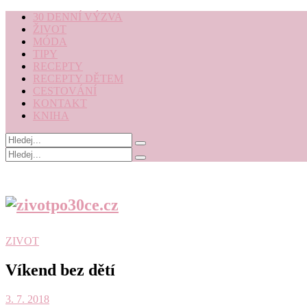
30 DENNÍ VÝZVA
ŽIVOT
MÓDA
TIPY
RECEPTY
RECEPTY DĚTEM
CESTOVÁNÍ
KONTAKT
KNIHA
ZIVOT
Víkend bez dětí
3. 7. 2018