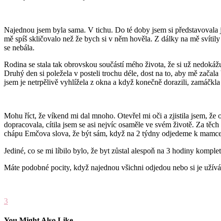
Najednou jsem byla sama. V tichu. Do té doby jsem si představovala j
mě spíš skličovalo než že bych si v něm hověla. Z dálky na mě svítil
se nebála.
Rodina se stala tak obrovskou součástí mého života, že si už nedokážu
Druhý den si poležela v posteli trochu déle, dost na to, aby mě začala b
jsem je netrpělivě vyhlížela z okna a když konečně dorazili, zamáčkl
Mohu říct, že víkend mi dal mnoho. Otevřel mi oči a zjistila jsem, že
dopracovala, cítila jsem se asi nejvíc osaměle ve svém životě. Za těc
chápu Emčova slova, že být sám, když na 2 týdny odjedeme k mamce, 
Jediné, co se mi líbilo bylo, že byt zůstal alespoň na 3 hodiny kompl
Máte podobné pocity, když najednou všichni odjedou nebo si je užívá
3
You Might Also Like...