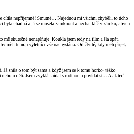
se cítila nepřijemně! Smutně… Najednou mi všichni chyběli, to ticho
ici byla chadná a já se musela zamknout a nechat klíč v zámku, abych
to mě skutečně nenaplňuje. Koukla jsem tedy na film a šla spát.
aby měli ti moji výletníci vše nachystáno. Od čtvrté, kdy měli přijet,
ší. Já snila o tom být sama a když jsem se k tomu horko- těžko
i nebo u dětí. Jsem zvyklá snídat s rodinou a povídat si… A až teď