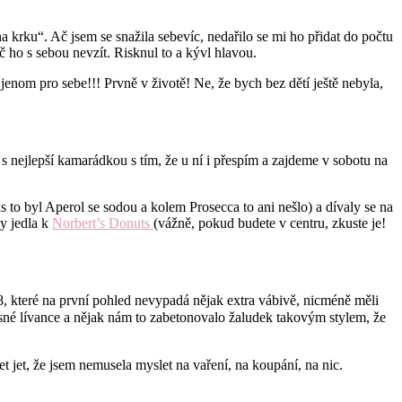
a krku“. Ač jsem se snažila sebevíc, nedařilo se mi ho přidat do počtu
 ho s sebou nevzít. Risknul to a kývl hlavou.
nom pro sebe!!! Prvně v životě! Ne, že bych bez dětí ještě nebyla,
s nejlepší kamarádkou s tím, že u ní i přespím a zajdeme v sobotu na
ás to byl Aperol se sodou a kolem Prosecca to ani nešlo) a dívaly se na
y jedla k
Norbert’s Donuts
(vážně, pokud budete v centru, zkuste je!
o8, které na první pohled nevypadá nějak extra vábivě, nicméně měli
esné lívance a nějak nám to zabetonovalo žaludek takovým stylem, že
 jet, že jsem nemusela myslet na vaření, na koupání, na nic.