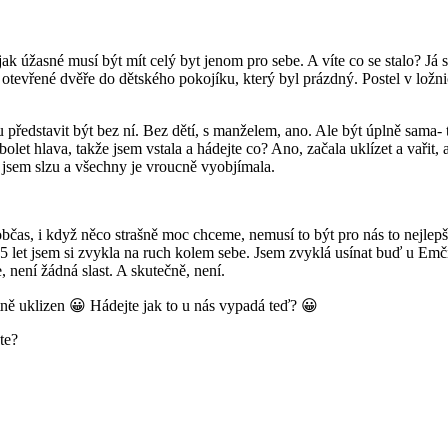
ak úžasné musí být mít celý byt jenom pro sebe. A víte co se stalo? Já 
y otevřené dvěře do dětského pokojíku, který byl prázdný. Postel v ložn
 představit být bez ní. Bez dětí, s manželem, ano. Ale být úplně sama- 
olet hlava, takže jsem vstala a hádejte co? Ano, začala uklízet a vařit, 
a jsem slzu a všechny je vroucně vyobjímala.
 občas, i když něco strašně moc chceme, nemusí to být pro nás to nejlep
h 5 let jsem si zvykla na ruch kolem sebe. Jsem zvyklá usínat buď u Emč
není žádná slast. A skutečně, není.
etně uklizen 😀 Hádejte jak to u nás vypadá teď? 😀
te?