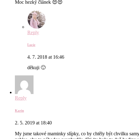
Moc hezký článek 😍😍
Reply
Lucie
4. 7. 2018 at 16:46
děkuji 🙂
Reply
Karin
2. 5. 2019 at 18:40
My jsme takové maminky slípky, co by chtěly být chvilku samy, a