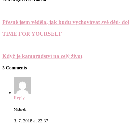
Přesně jsem věděla, jak budu vychovávat své děti- d
TIME FOR YOURSELF
Když je kamarádství na celý život
3 Comments
Reply
Michaela
3. 7. 2018 at 22:37