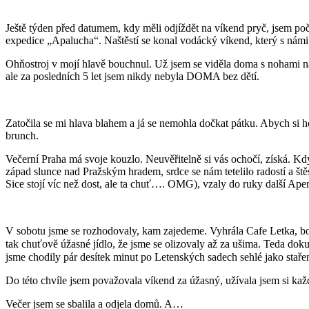
Ještě týden před datumem, kdy měli odjíždět na víkend pryč, jsem počí
expedice „Apalucha“. Naštěstí se konal vodácký víkend, který s námi 
Ohňostroj v mojí hlavě bouchnul. Už jsem se viděla doma s nohami na
ale za posledních 5 let jsem nikdy nebyla DOMA bez dětí.
Zatočila se mi hlava blahem a já se nemohla dočkat pátku. Abych si ho
brunch.
Večerní Praha má svoje kouzlo. Neuvěřitelně si vás ochočí, získá. Když
západ slunce nad Pražským hradem, srdce se nám tetelilo radostí a š
Sice stojí víc než dost, ale ta chuť…. OMG), vzaly do ruky další Ap
V sobotu jsme se rozhodovaly, kam zajedeme. Vyhrála Cafe Letka, bohu
tak chuťově úžasné jídlo, že jsme se olizovaly až za ušima. Teda dok
jsme chodily pár desítek minut po Letenských sadech sehlé jako stař
Do této chvíle jsem považovala víkend za úžasný, užívala jsem si kaž
Večer jsem se sbalila a odjela domů. A…