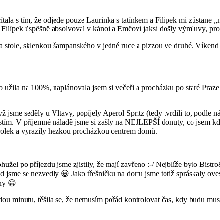
tala s tím, že odjede pouze Laurinka s tatínkem a Filípek mi zůstane „n
Filípek úspěšně absolvoval v kánoi a Emčovi jaksi došly výmluvy, proč
 stole, sklenkou šampanského v jedné ruce a pizzou ve druhé. Víkend je
 užila na 100%, naplánovala jsem si večeři a procházku po staré Praze 
 jsme seděly u Vltavy, popíjely Aperol Spritz (tedy tvrdili to, podle n
těstím. V příjemné náladě jsme si zašly na NEJLEPŠÍ donuty, co jsem kd
erolek a vyrazily hezkou procházkou centrem domů.
žel po příjezdu jsme zjistily, že mají zavřeno :-/ Nejblíže bylo Bistr
ud jsme se nezvedly 😀 Jako třešničku na dortu jsme totiž spráskaly ov
eny 😀
dou minutu, těšila se, že nemusím pořád kontrolovat čas, kdy budu muset