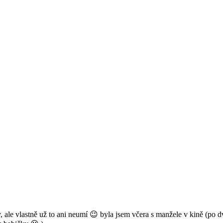
le vlastně už to ani neumí 😉 byla jsem včera s manžele v kině (po dvou 