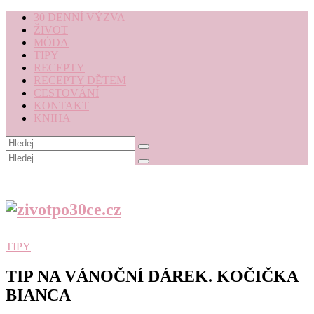
30 DENNÍ VÝZVA
ŽIVOT
MÓDA
TIPY
RECEPTY
RECEPTY DĚTEM
CESTOVÁNÍ
KONTAKT
KNIHA
TIPY
TIP NA VÁNOČNÍ DÁREK. KOČIČKA
BIANCA