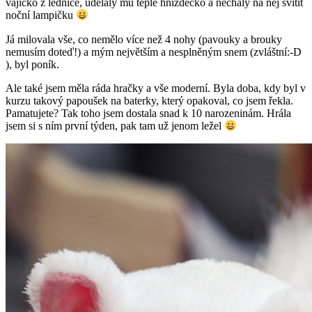
vajíčko z lednice, udělaly mu teplé hnízdečko a nechaly na něj svítit
noční lampičku
Já milovala vše, co nemělo více než 4 nohy (pavouky a brouky
nemusím doteď!) a mým největším a nesplněným snem (zvláštní:-D
), byl poník.
Ale také jsem měla ráda hračky a vše moderní. Byla doba, kdy byl v
kurzu takový papoušek na baterky, který opakoval, co jsem řekla.
Pamatujete? Tak toho jsem dostala snad k 10 narozeninám. Hrála
jsem si s ním první týden, pak tam už jenom ležel