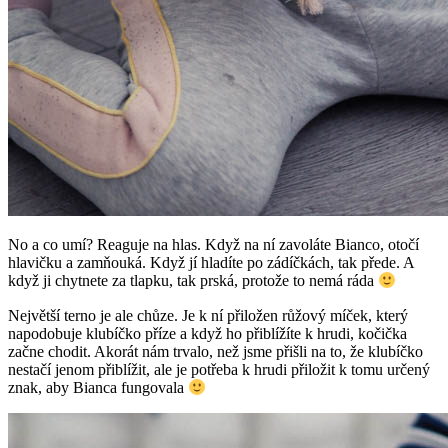
No a co umí? Reaguje na hlas. Když na ní zavoláte Bianco, otočí
hlavičku a zamňouká. Když jí hladíte po zádíčkách, tak přede. A
když ji chytnete za tlapku, tak prská, protože to nemá ráda
Největší terno je ale chůze. Je k ní přiložen růžový míček, který
napodobuje klubíčko příze a když ho přiblížíte k hrudi, kočička
začne chodit. Akorát nám trvalo, než jsme přišli na to, že klubíčko
nestačí jenom přiblížit, ale je potřeba k hrudi přiložit k tomu určený
znak, aby Bianca fungovala