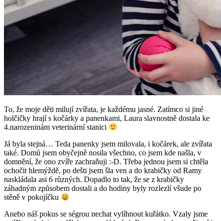
To, že moje děti milují zvířata, je každému jasné. Zatímco si jiné
holčičky hrají s kočárky a panenkami, Laura slavnostně dostala ke
4.narozeninám veterinární stanici
Já byla stejná… Teda panenky jsem milovala, i kočárek, ale zvířata
také. Domů jsem obyčejně nosila všechno, co jsem kde našla, v
domnění, že ono zvíře zachraňuji :-D. Třeba jednou jsem si chtěla
ochočit hlemýždě, po dešti jsem šla ven a do krabičky od Ramy
naskládala asi 6 různých. Dopadlo to tak, že se z krabičky
záhadným způsobem dostali a do hodiny byly rozlezlí všude po
stěně v pokojíčku
Anebo náš pokus se ségrou nechat vylíhnout kuřátko. Vzaly jsme