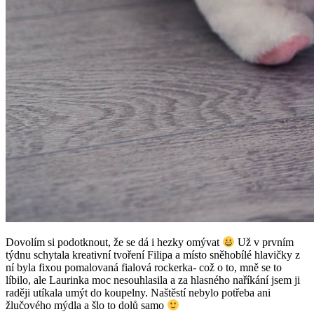
Dovolím si podotknout, že se dá i hezky omývat
Už v prvním
týdnu schytala kreativní tvoření Filipa a místo sněhobílé hlavičky z
ní byla fixou pomalovaná fialová rockerka- což o to, mně se to
líbilo, ale Laurinka moc nesouhlasila a za hlasného naříkání jsem ji
raději utíkala umýt do koupelny. Naštěstí nebylo potřeba ani
žlučového mýdla a šlo to dolů samo