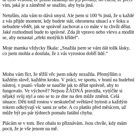
vím, jaká je a záměrně se snažím, aby byla jiná.
Netuším, zda vám to dává smysl. Ale jsem si 100 % jistá, že u každé
z vás přijde moment, kdy budete stát, ohromena situací a v šoku a
nebudete vědět, jak se správně zachovat a co máte v tu chvíli dělat.
Jaké rozhodnutí bude to správné. Zda jít vpravo nebo vlevo a modlit
se, aby nenastal „efekt motýlích křídel“.
Moje mamka vždycky říkala: „Snažila jsem se vám dát tolik lásky,
co jsem mohla a doufala, že z vás vyrostou dobří lidé.“
Mohu vám říct, že těžší věc jsem nikdy nezažila. Přemýšlím o
každém slově, každém kroku. V práci, ve sportu, v hraní na hudební
nástroj, v psaní- všude se naučíte jak to dělat správně, aby to
fungovalo. Ve výchově? Nejsou ŽÁDNÁ pravidla, vytýčíte si
nějaký svůj styl a ono se to ze dne na den může změnit. Celá
situace. Děti totiž rostou v neskutečně svéhlavé bytosti a každým
rokem odkrývají víc sami ze sebe. A co platilo před měsícem, už
může být po pár týdnech pomalu fatální chyba.
Plácám se v tom. Bez obalu to přiznávám. Jsou chvíle, kdy mám
pocit, že je vše jenom na mě.