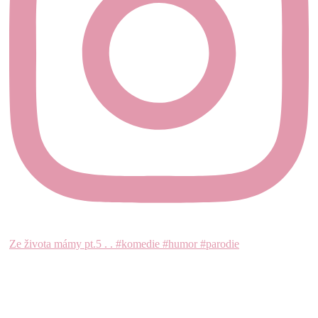
Ze života mámy pt.5 . . #komedie #humor #parodie