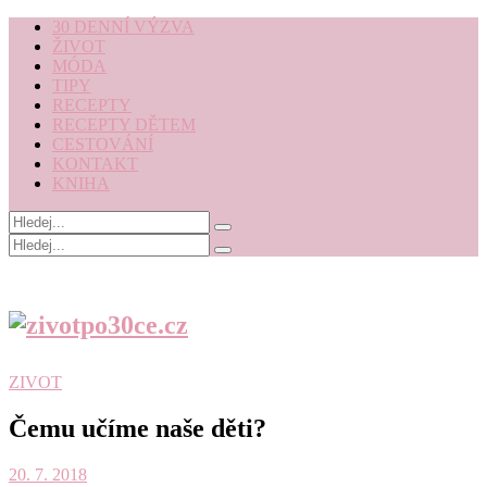
30 DENNÍ VÝZVA
ŽIVOT
MÓDA
TIPY
RECEPTY
RECEPTY DĚTEM
CESTOVÁNÍ
KONTAKT
KNIHA
ZIVOT
Čemu učíme naše děti?
20. 7. 2018