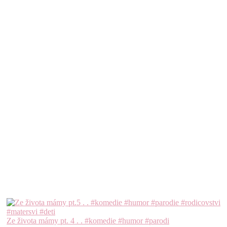
Ze života mámy pt. 4 . . #komedie #humor #parodi