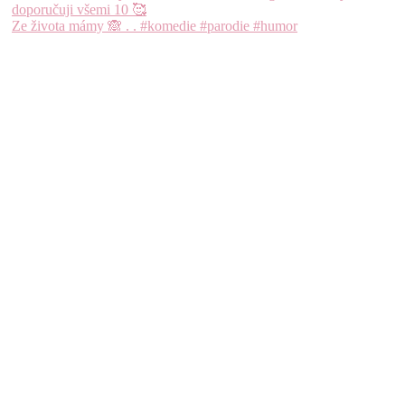
Ze života mámy 🙈 . . #komedie #parodie #humor