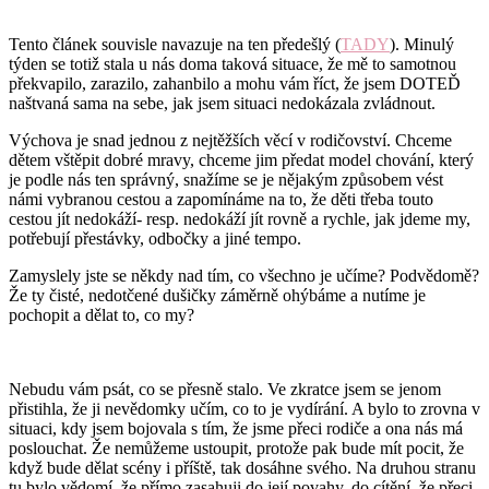
Tento článek souvisle navazuje na ten předešlý (
TADY
). Minulý
týden se totiž stala u nás doma taková situace, že mě to samotnou
překvapilo, zarazilo, zahanbilo a mohu vám říct, že jsem DOTEĎ
naštvaná sama na sebe, jak jsem situaci nedokázala zvládnout.
Výchova je snad jednou z nejtěžších věcí v rodičovství. Chceme
dětem vštěpit dobré mravy, chceme jim předat model chování, který
je podle nás ten správný, snažíme se je nějakým způsobem vést
námi vybranou cestou a zapomínáme na to, že děti třeba touto
cestou jít nedokáží- resp. nedokáží jít rovně a rychle, jak jdeme my,
potřebují přestávky, odbočky a jiné tempo.
Zamyslely jste se někdy nad tím, co všechno je učíme? Podvědomě?
Že ty čisté, nedotčené dušičky záměrně ohýbáme a nutíme je
pochopit a dělat to, co my?
Nebudu vám psát, co se přesně stalo. Ve zkratce jsem se jenom
přistihla, že ji nevědomky učím, co to je vydírání. A bylo to zrovna v
situaci, kdy jsem bojovala s tím, že jsme přeci rodiče a ona nás má
poslouchat. Že nemůžeme ustoupit, protože pak bude mít pocit, že
když bude dělat scény i příště, tak dosáhne svého. Na druhou stranu
tu bylo vědomí, že přímo zasahuji do její povahy, do cítění, že přeci