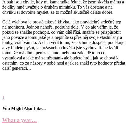
A pak jsou chvíle, kdy mi kamarádka řekne, že jsem skvělá máma a
že díky mně uvažuje o druhém miminku. To vás dostane a na
chvilku si dovolíte myslet, že to možná skutečně děláte dobře.
Celá výchova je prostě taková křivka, jako pravidelný srdečný tep
na monitoru. Jednou nahoře, podruhé dole. V co ale věřím je, že
pokud se snažíte pochopit, co vám dítě říká, snažíte se přizpůsobit
jeho povaze a tomu jaké je a neplníte si přes něj svoje vlastní sny a
touhy, vrátí vám to. A chci věřit tomu, že až bude dospělé, poděkuje
a vy budete pyšní, jak úžasného člověka jste vychovali- ne kvůli
tomu, že má dům, peníze a auto, nebo na základě toho co
vystudoval a jaké má zaměstnání- ale budete hrdí, jak se chová k
ostatním, co za názory v sobě nosí a jak se snaží tyto hodnoty předat
další generaci…
1
You Might Also Like...
What a year…