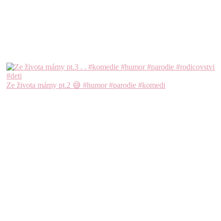
Ze života mámy pt.2 😅 #humor #parodie #komedi