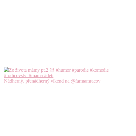
Nádherný, přenádherný víkend na @farmamracov