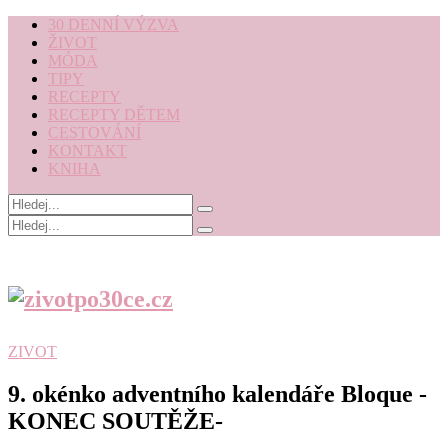
30 DENNÍ VÝZVA
ŽIVOT
MÓDA
TIPY
RECEPTY
RECEPTY DĚTEM
CESTOVÁNÍ
KONTAKT
KNIHA
ZIVOT
9. okénko adventního kalendáře Bloque -
KONEC SOUTĚŽE-