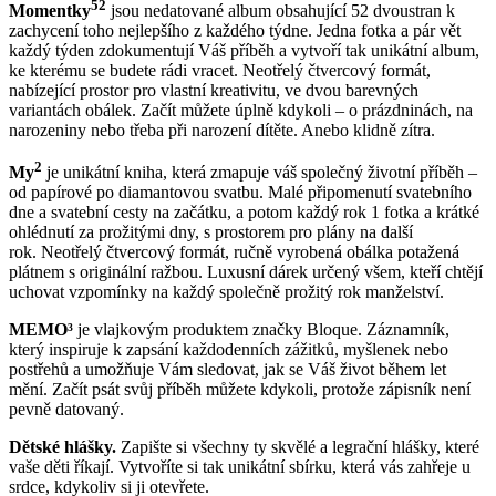
52
Momentky
jsou nedatované album obsahující 52 dvoustran k
zachycení toho nejlepšího z každého týdne. Jedna fotka a pár vět
každý týden zdokumentují Váš příběh a vytvoří tak unikátní album,
ke kterému se budete rádi vracet. Neotřelý čtvercový formát,
nabízející prostor pro vlastní kreativitu, ve dvou barevných
variantách obálek. Začít můžete úplně kdykoli – o prázdninách, na
narozeniny nebo třeba při narození dítěte. Anebo klidně zítra.
2
My
je unikátní kniha, která zmapuje váš společný životní příběh –
od papírové po diamantovou svatbu. Malé připomenutí svatebního
dne a svatební cesty na začátku, a potom každý rok 1 fotka a krátké
ohlédnutí za prožitými dny, s prostorem pro plány na další
rok. Neotřelý čtvercový formát, ručně vyrobená obálka potažená
plátnem s originální ražbou. Luxusní dárek určený všem, kteří chtějí
uchovat vzpomínky na každý společně prožitý rok manželství.
MEMO³
je vlajkovým produktem značky Bloque. Záznamník,
který inspiruje k zapsání každodenních zážitků, myšlenek nebo
postřehů a umožňuje Vám sledovat, jak se Váš život během let
mění. Začít psát svůj příběh můžete kdykoli, protože zápisník není
pevně datovaný.
Dětské hlášky.
Zapište si všechny ty skvělé a legrační hlášky, které
vaše děti říkají. Vytvoříte si tak unikátní sbírku, která vás zahřeje u
srdce, kdykoliv si ji otevřete.