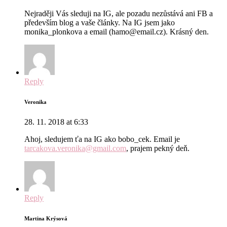
Nejraději Vás sleduji na IG, ale pozadu nezůstává ani FB a
především blog a vaše články. Na IG jsem jako
monika_plonkova a email (hamo@email.cz). Krásný den.
Reply
Veronika
28. 11. 2018 at 6:33
Ahoj, sledujem ťa na IG ako bobo_cek. Email je
tarcakova.veronika@gmail.com
, prajem pekný deň.
Reply
Martina Krýsová