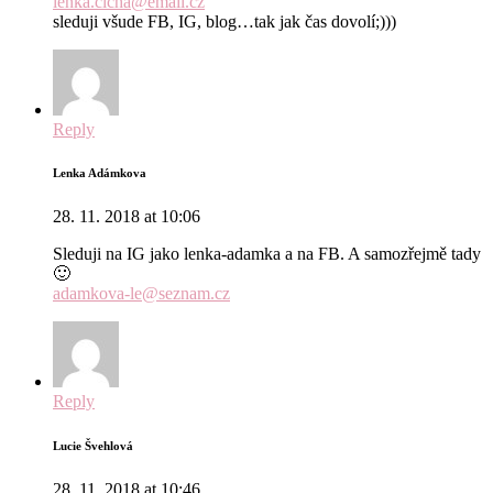
lenka.cicha@email.cz
sleduji všude FB, IG, blog…tak jak čas dovolí;)))
Reply
Lenka Adámkova
28. 11. 2018 at 10:06
Sleduji na IG jako lenka-adamka a na FB. A samozřejmě tady
🙂
adamkova-le@seznam.cz
Reply
Lucie Švehlová
28. 11. 2018 at 10:46