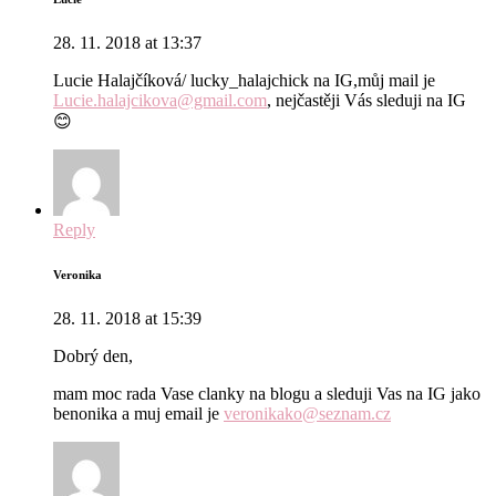
28. 11. 2018 at 13:37
Lucie Halajčíková/ lucky_halajchick na IG,můj mail je
Lucie.halajcikova@gmail.com
, nejčastěji Vás sleduji na IG
😊
Reply
Veronika
28. 11. 2018 at 15:39
Dobrý den,
mam moc rada Vase clanky na blogu a sleduji Vas na IG jako
benonika a muj email je
veronikako@seznam.cz