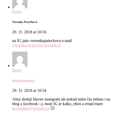
Reply
Veronika Patočková
29. 11. 2018 at 10:16
na IG jako veronikapatockova e-mail
veronika.sleglova@seznam.cz
Reply
Katka Konrádová
29. 11. 2018 at 10:54
Ahoj sleduji hlavne instagram ale pokud mám čas mrknu i na
blog a facebook :-), moje IG je katka_elion a email mam
konr.katka@seznam.cz
🙂