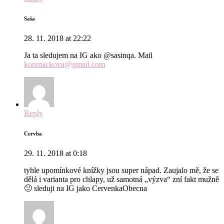
Saša
28. 11. 2018 at 22:22
Ja ta sledujem na IG ako @sasinqa. Mail
korenackova@gmail.com
Reply
Cervba
29. 11. 2018 at 0:18
tyhle upomínkové knížky jsou super nápad. Zaujalo mě, že se
dělá i varianta pro chlapy, už samotná „výzva“ zní fakt mužně
🙂 sleduji na IG jako CervenkaObecna