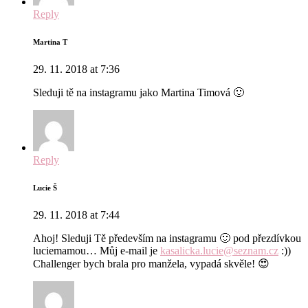
Reply
Martina T
29. 11. 2018 at 7:36
Sleduji tě na instagramu jako Martina Timová 🙂
Reply
Lucie Š
29. 11. 2018 at 7:44
Ahoj! Sleduji Tě především na instagramu 🙂 pod přezdívkou
luciemamou… Můj e-mail je
kasalicka.lucie@seznam.cz
:))
Challenger bych brala pro manžela, vypadá skvěle! 😍