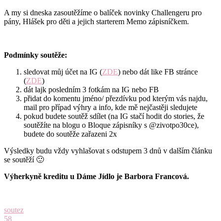
A my si dneska zasoutěžíme o balíček novinky Challengeru pro
pány, Hlášek pro děti a jejich starterem Memo zápisníčkem.
Podmínky soutěže:
sledovat můj účet na IG (
ZDE
) nebo dát like FB stránce
(
ZDE
)
dát lajk posledním 3 fotkám na IG nebo FB
přidat do komentu jméno/ přezdívku pod kterým vás najdu,
mail pro případ výhry a info, kde mě nejčastěji sledujete
pokud budete soutěž sdílet (na IG stačí hodit do stories, že
soutěžíte na blogu o Bloque zápisníky s @zivotpo30ce),
budete do soutěže zařazeni 2x
Výsledky budu vždy vyhlašovat s odstupem 3 dnů v dalším článku
se soutěží 🙂
Výherkyně kreditu u Dáme Jídlo je Barbora Francová.
soutez
58