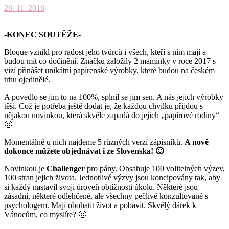
28. 11. 2018
-KONEC SOUTĚŽE-
Bloque vznikl pro radost jeho tvůrců i všech, kteří s ním mají a
budou mít co dočinění. Značku založily 2 maminky v roce 2017 s
vizí přinášet unikátní papírenské výrobky, které budou na českém
trhu ojedinělé.
A povedlo se jim to na 100%, splnil se jim sen. A nás jejich výrobky
těší. Což je potřeba ještě dodat je, že každou chvilku přijdou s
nějakou novinkou, která skvěle zapadá do jejich „papírové rodiny“
🙂
Momentálně u nich najdeme 5 různých verzí zápisníků.
A nově
dokonce můžete objednávat i ze Slovenska! 🙂
Novinkou je
Challenger
pro pány. Obsahuje 100 volitelných výzev,
100 stran jejich života. Jednotlivé výzvy jsou koncipovány tak, aby
si každý nastavil svoji úroveň obtížnosti úkolu. Některé jsou
zásadní, některé odlehčené, ale všechny pečlivě konzultované s
psychologem. Mají obohatit život a pobavit. Skvělý dárek k
Vánocům, co myslíte? 🙂