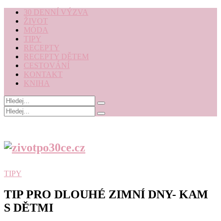
30 DENNÍ VÝZVA
ŽIVOT
MÓDA
TIPY
RECEPTY
RECEPTY DĚTEM
CESTOVÁNÍ
KONTAKT
KNIHA
TIPY
TIP PRO DLOUHÉ ZIMNÍ DNY- KAM
S DĚTMI