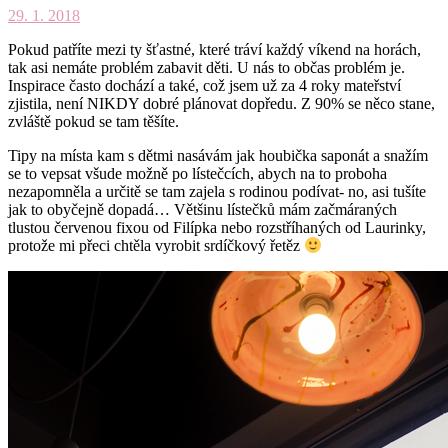
29. 1. 2018
Pokud patříte mezi ty šťastné, které tráví každý víkend na horách,
tak asi nemáte problém zabavit děti. U nás to občas problém je.
Inspirace často dochází a také, což jsem už za 4 roky mateřství
zjistila, není NIKDY dobré plánovat dopředu. Z 90% se něco stane,
zvláště pokud se tam těšíte.
Tipy na místa kam s dětmi nasávám jak houbička saponát a snažím
se to vepsat všude možně po lístečcích, abych na to proboha
nezapomněla a určitě se tam zajela s rodinou podívat- no, asi tušíte
jak to obyčejně dopadá… Většinu lístečků mám začmáraných
tlustou červenou fixou od Filípka nebo rozstříhaných od Laurinky,
protože mi přeci chtěla vyrobit srdíčkový řetěz