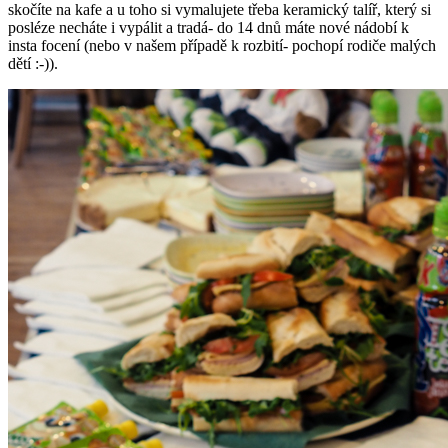
skočíte na kafe a u toho si vymalujete třeba keramický talíř, který si
posléze necháte i vypálit a tradá- do 14 dnů máte nové nádobí k
insta focení (nebo v našem případě k rozbití- pochopí rodiče malých
dětí :-)).