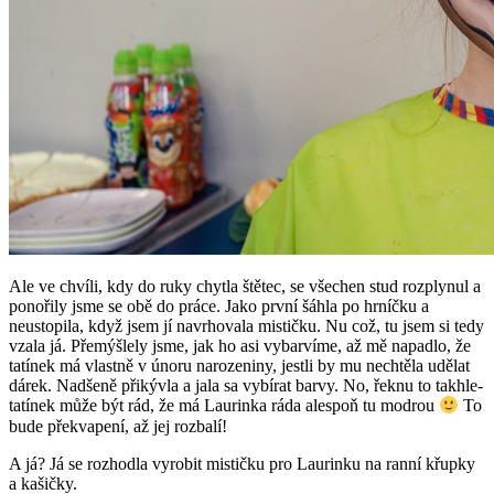
Ale ve chvíli, kdy do ruky chytla štětec, se všechen stud rozplynul a
ponořily jsme se obě do práce. Jako první šáhla po hrníčku a
neustopila, když jsem jí navrhovala mističku. Nu což, tu jsem si tedy
vzala já. Přemýšlely jsme, jak ho asi vybarvíme, až mě napadlo, že
tatínek má vlastně v únoru narozeniny, jestli by mu nechtěla udělat
dárek. Nadšeně přikývla a jala sa vybírat barvy. No, řeknu to takhle-
tatínek může být rád, že má Laurinka ráda alespoň tu modrou
To
bude překvapení, až jej rozbalí!
A já? Já se rozhodla vyrobit mističku pro Laurinku na ranní křupky
a kašičky.