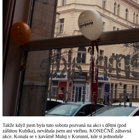
Takže když jsem byla tuto sobotu pozvaná na akci s dětmi (pod
záštitou Kubíka), neváhala jsem ani vteřinu. KONEČNĚ zábavná
akce. Konala se v kavárně Maluj v Korunní, kde si jednoduše