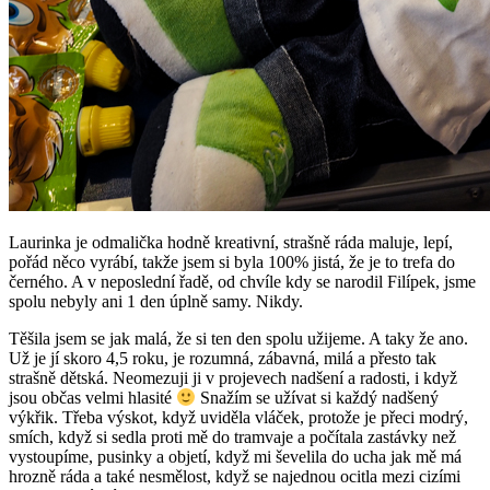
Laurinka je odmalička hodně kreativní, strašně ráda maluje, lepí,
pořád něco vyrábí, takže jsem si byla 100% jistá, že je to trefa do
černého. A v neposlední řadě, od chvíle kdy se narodil Filípek, jsme
spolu nebyly ani 1 den úplně samy. Nikdy.
Těšila jsem se jak malá, že si ten den spolu užijeme. A taky že ano.
Už je jí skoro 4,5 roku, je rozumná, zábavná, milá a přesto tak
strašně dětská. Neomezuji ji v projevech nadšení a radosti, i když
jsou občas velmi hlasité
Snažím se užívat si každý nadšený
výkřik. Třeba výskot, když uviděla vláček, protože je přeci modrý,
smích, když si sedla proti mě do tramvaje a počítala zastávky než
vystoupíme, pusinky a objetí, když mi ševelila do ucha jak mě má
hrozně ráda a také nesmělost, když se najednou ocitla mezi cizími