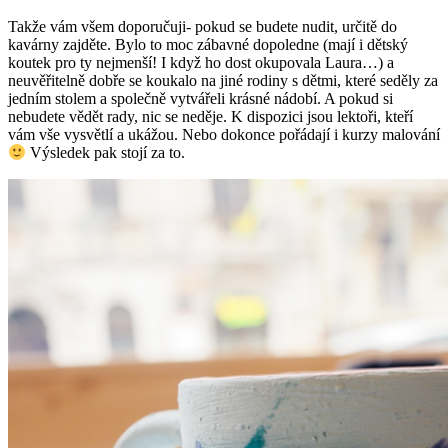
Takže vám všem doporučuji- pokud se budete nudit, určitě do
kavárny zajděte. Bylo to moc zábavné dopoledne (mají i dětský
koutek pro ty nejmenší! I když ho dost okupovala Laura…) a
neuvěřitelně dobře se koukalo na jiné rodiny s dětmi, které seděly za
jedním stolem a společně vytvářeli krásné nádobí. A pokud si
nebudete vědět rady, nic se neděje. K dispozici jsou lektoři, kteří
vám vše vysvětlí a ukážou. Nebo dokonce pořádají i kurzy malování
Výsledek pak stojí za to.