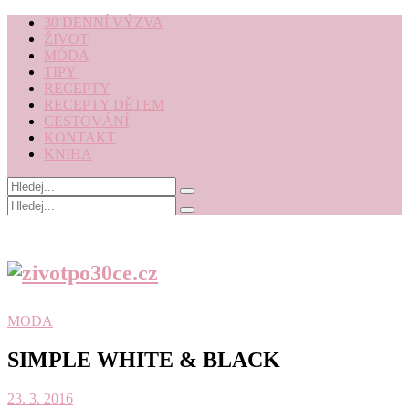
30 DENNÍ VÝZVA
ŽIVOT
MÓDA
TIPY
RECEPTY
RECEPTY DĚTEM
CESTOVÁNÍ
KONTAKT
KNIHA
MODA
SIMPLE WHITE & BLACK
23. 3. 2016