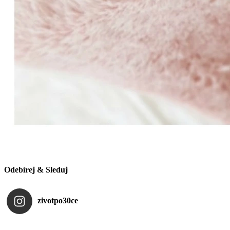
Odebírej & Sleduj
zivotpo30ce