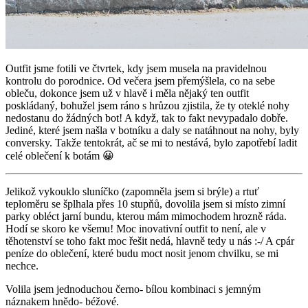
Outfit jsme fotili ve čtvrtek, kdy jsem musela na pravidelnou
kontrolu do porodnice. Od večera jsem přemýšlela, co na sebe
obleču, dokonce jsem už v hlavě i měla nějaký ten outfit
poskládaný, bohužel jsem ráno s hrůzou zjistila, že ty oteklé nohy
nedostanu do žádných bot! A když, tak to fakt nevypadalo dobře.
Jediné, které jsem našla v botníku a daly se natáhnout na nohy, byly
conversky. Takže tentokrát, ač se mi to nestává, bylo zapotřebí ladit
celé oblečení k botám 😀
Jelikož vykouklo sluníčko (zapomněla jsem si brýle) a rtuť
teploměru se šplhala přes 10 stupňů, dovolila jsem si místo zimní
parky obléct jarní bundu, kterou mám mimochodem hrozně ráda.
Hodí se skoro ke všemu! Moc inovativní outfit to není, ale v
těhotenství se toho fakt moc řešit nedá, hlavně tedy u nás :-/ A cpár
peníze do oblečení, které budu moct nosit jenom chvilku, se mi
nechce.
Volila jsem jednoduchou černo- bílou kombinaci s jemným
náznakem hnědo- béžové.