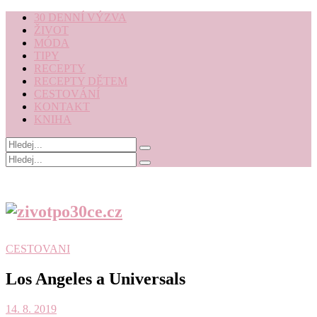
30 DENNÍ VÝZVA
ŽIVOT
MÓDA
TIPY
RECEPTY
RECEPTY DĚTEM
CESTOVÁNÍ
KONTAKT
KNIHA
CESTOVANI
Los Angeles a Universals
14. 8. 2019