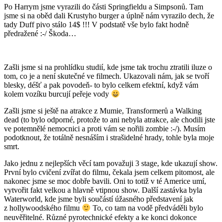
Po Harrym jsme vyrazili do části Springfieldu a Simpsonů. Tam
jsme si na oběd dali Krustyho burger a úplně nám vyrazilo dech, že
tady Duff pivo stálo 14$ !!! V podstatě vše bylo fakt hodně
předražené :-/ Škoda…
Zašli jsme si na prohlídku studií, kde jsme tak trochu ztratili iluze o
tom, co je a není skutečné ve filmech. Ukazovali nám, jak se tvoří
blesky, déšť a pak povodeň- to bylo celkem efektní, když vám
kolem vozíku burcují peřeje vody
Zašli jsme si ještě na atrakce z Mumie, Transformerů a Walking
dead (to bylo odporné, protože to ani nebyla atrakce, ale chodili jste
ve potemnělé nemocnici a proti vám se nořili zombie :-/). Musím
podotknout, že totálně nesnáším i strašidelné hrady, tohle byla moje
smrt.
Jako jednu z nejlepších věcí tam považuji 3 stage, kde ukazují show.
První bylo cvičení zvířat do filmu, čekala jsem celkem pitomost, ale
nakonec jsme se moc dobře bavili. Oni to totiž v té Americe umí,
vytvořit fakt velkou a hlavně vtipnou show. Další zastávka byla
Waterworld, kde jsme byli součástí úžasného představení jak
z hollywoodského filmu
To, co tam na vodě předváděli bylo
neuvěřitelné. Různé pyrotechnické efekty a ke konci dokonce