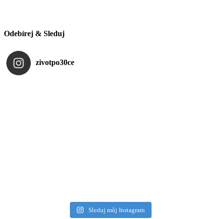
Odebírej & Sleduj
zivotpo30ce
Sleduj můj Instagram