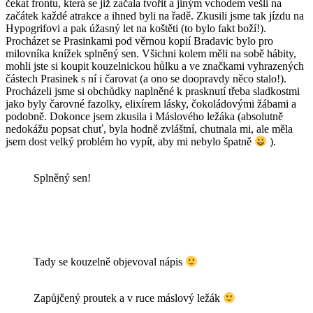
čekat frontu, která se již začala tvořit a jiným vchodem vešli na
začátek každé atrakce a ihned byli na řadě. Zkusili jsme tak jízdu na
Hypogrifovi a pak úžasný let na koštěti (to bylo fakt boží!).
Procházet se Prasinkami pod věrnou kopií Bradavic bylo pro
milovníka knížek splněný sen. Všichni kolem měli na sobě hábity,
mohli jste si koupit kouzelnickou hůlku a ve značkami vyhrazených
částech Prasinek s ní i čarovat (a ono se doopravdy něco stalo!).
Procházeli jsme si obchůdky naplněné k prasknutí třeba sladkostmi
jako byly čarovné fazolky, elixírem lásky, čokoládovými žábami a
podobně. Dokonce jsem zkusila i Máslového ležáka (absolutně
nedokážu popsat chuť, byla hodně zvláštní, chutnala mi, ale měla
jsem dost velký problém ho vypít, aby mi nebylo špatně
).
Splněný sen!
Tady se kouzelně objevoval nápis
Zapůjčený proutek a v ruce máslový ležák