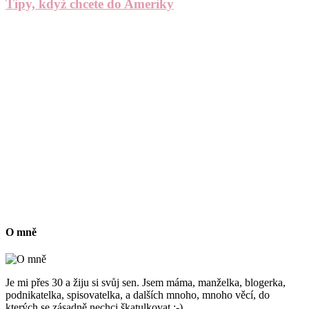
Tipy, když chcete do Ameriky
O mně
Je mi přes 30 a žiju si svůj sen. Jsem máma, manželka, blogerka,
podnikatelka, spisovatelka, a dalších mnoho, mnoho věcí, do
kterých se zásadně nechci škatulkovat :-)