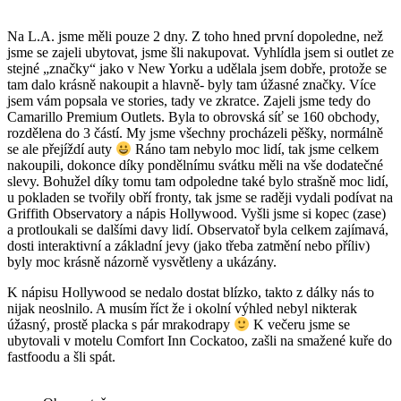
Na L.A. jsme měli pouze 2 dny. Z toho hned první dopoledne, než
jsme se zajeli ubytovat, jsme šli nakupovat. Vyhlídla jsem si outlet ze
stejné „značky“ jako v New Yorku a udělala jsem dobře, protože se
tam dalo krásně nakoupit a hlavně- byly tam úžasné značky. Více
jsem vám popsala ve stories, tady ve zkratce. Zajeli jsme tedy do
Camarillo Premium Outlets. Byla to obrovská síť se 160 obchody,
rozdělena do 3 částí. My jsme všechny procházeli pěšky, normálně
se ale přejíždí auty
Ráno tam nebylo moc lidí, tak jsme celkem
nakoupili, dokonce díky pondělnímu svátku měli na vše dodatečné
slevy. Bohužel díky tomu tam odpoledne také bylo strašně moc lidí,
u pokladen se tvořily obří fronty, tak jsme se raději vydali podívat na
Griffith Observatory a nápis Hollywood. Vyšli jsme si kopec (zase)
a protloukali se dalšími davy lidí. Observatoř byla celkem zajímavá,
dosti interaktivní a základní jevy (jako třeba zatmění nebo příliv)
byly moc krásně názorně vysvětleny a ukázány.
K nápisu Hollywood se nedalo dostat blízko, takto z dálky nás to
nijak neoslnilo. A musím říct že i okolní výhled nebyl nikterak
úžasný, prostě placka s pár mrakodrapy
K večeru jsme se
ubytovali v motelu Comfort Inn Cockatoo, zašli na smažené kuře do
fastfoodu a šli spát.