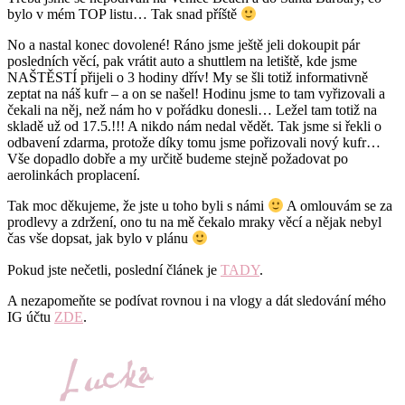
bylo v mém TOP listu… Tak snad příště
No a nastal konec dovolené! Ráno jsme ještě jeli dokoupit pár
posledních věcí, pak vrátit auto a shuttlem na letiště, kde jsme
NAŠTĚSTÍ přijeli o 3 hodiny dřív! My se šli totiž informativně
zeptat na náš kufr – a on se našel! Hodinu jsme to tam vyřizovali a
čekali na něj, než nám ho v pořádku donesli… Ležel tam totiž na
skladě už od 17.5.!!! A nikdo nám nedal vědět. Tak jsme si řekli o
odbavení zdarma, protože díky tomu jsme pořizovali nový kufr…
Vše dopadlo dobře a my určitě budeme stejně požadovat po
aerolinkách proplacení.
Tak moc děkujeme, že jste u toho byli s námi
A omlouvám se za
prodlevy a zdržení, ono tu na mě čekalo mraky věcí a nějak nebyl
čas vše dopsat, jak bylo v plánu
Pokud jste nečetli, poslední článek je
TADY
.
A nezapomeňte se podívat rovnou i na vlogy a dát sledování mého
IG účtu
ZDE
.