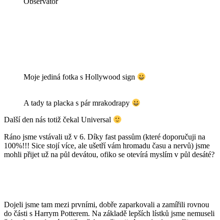
Observatoř
Moje jediná fotka s Hollywood sign
A tady ta placka s pár mrakodrapy
Další den nás totiž čekal Universal
Ráno jsme vstávali už v 6. Díky fast passům (které doporučuji na
100%!!! Sice stojí více, ale ušetří vám hromadu času a nervů) jsme
mohli přijet už na půl devátou, ofiko se otevírá myslím v půl desáté?
Dojeli jsme tam mezi prvními, dobře zaparkovali a zamířili rovnou
do části s Harrym Potterem. Na základě lepších lístků jsme nemuseli