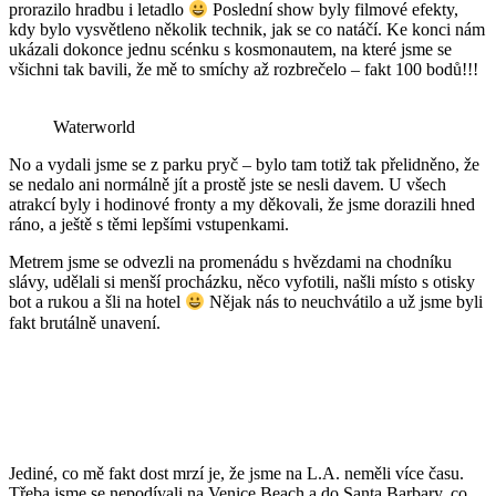
prorazilo hradbu i letadlo
Poslední show byly filmové efekty,
kdy bylo vysvětleno několik technik, jak se co natáčí. Ke konci nám
ukázali dokonce jednu scénku s kosmonautem, na které jsme se
všichni tak bavili, že mě to smíchy až rozbrečelo – fakt 100 bodů!!!
Waterworld
No a vydali jsme se z parku pryč – bylo tam totiž tak přelidněno, že
se nedalo ani normálně jít a prostě jste se nesli davem. U všech
atrakcí byly i hodinové fronty a my děkovali, že jsme dorazili hned
ráno, a ještě s těmi lepšími vstupenkami.
Metrem jsme se odvezli na promenádu s hvězdami na chodníku
slávy, udělali si menší procházku, něco vyfotili, našli místo s otisky
bot a rukou a šli na hotel
Nějak nás to neuchvátilo a už jsme byli
fakt brutálně unavení.
Jediné, co mě fakt dost mrzí je, že jsme na L.A. neměli více času.
Třeba jsme se nepodívali na Venice Beach a do Santa Barbary, co