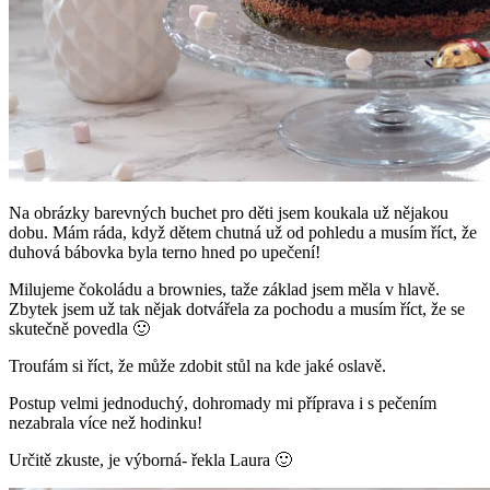
Na obrázky barevných buchet pro děti jsem koukala už nějakou
dobu. Mám ráda, když dětem chutná už od pohledu a musím říct, že
duhová bábovka byla terno hned po upečení!
Milujeme čokoládu a brownies, taže základ jsem měla v hlavě.
Zbytek jsem už tak nějak dotvářela za pochodu a musím říct, že se
skutečně povedla 🙂
Troufám si říct, že může zdobit stůl na kde jaké oslavě.
Postup velmi jednoduchý, dohromady mi příprava i s pečením
nezabrala více než hodinku!
Určitě zkuste, je výborná- řekla Laura 🙂