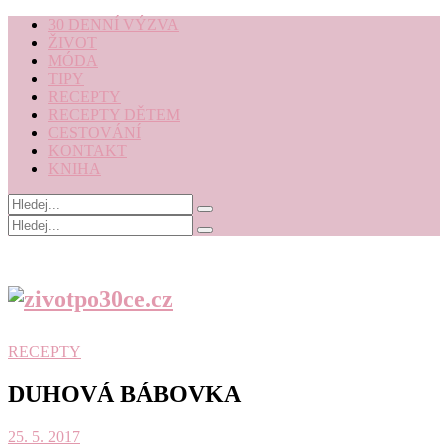
30 DENNÍ VÝZVA
ŽIVOT
MÓDA
TIPY
RECEPTY
RECEPTY DĚTEM
CESTOVÁNÍ
KONTAKT
KNIHA
RECEPTY
DUHOVÁ BÁBOVKA
25. 5. 2017