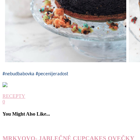
#nebudbabovka #pecenijeradost
RECEPTY
0
You Might Also Like...
MRKVOVO- JABLEČNÉ CUPCAKES OVEČKY