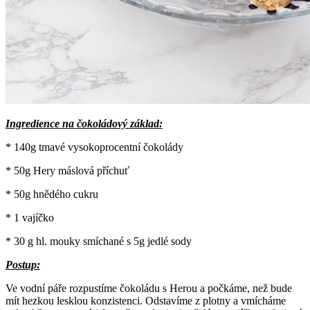
Ingredience na čokoládový základ:
* 140g tmavé vysokoprocentní čokolády
* 50g Hery máslová příchuť
* 50g hnědého cukru
* 1 vajíčko
* 30 g hl. mouky smíchané s 5g jedlé sody
Postup:
Ve vodní páře rozpustíme čokoládu s Herou a počkáme, než bude
mít hezkou lesklou konzistenci. Odstavíme z plotny a vmícháme