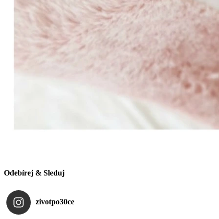
Odebírej & Sleduj
zivotpo30ce