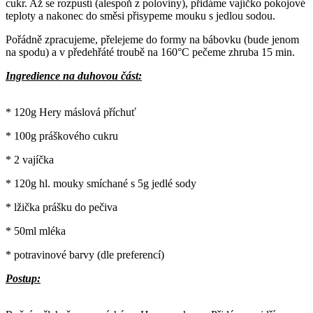
cukr. Až se rozpustí (alespoň z poloviny), přidáme vajíčko pokojové
teploty a nakonec do směsi přisypeme mouku s jedlou sodou.
Pořádně zpracujeme, přelejeme do formy na bábovku (bude jenom
na spodu) a v předehřáté troubě na 160°C pečeme zhruba 15 min.
Ingredience na duhovou část:
* 120g Hery máslová příchuť
* 100g práškového cukru
* 2 vajíčka
* 120g hl. mouky smíchané s 5g jedlé sody
* lžička prášku do pečiva
* 50ml mléka
* potravinové barvy (dle preferencí)
Postup: