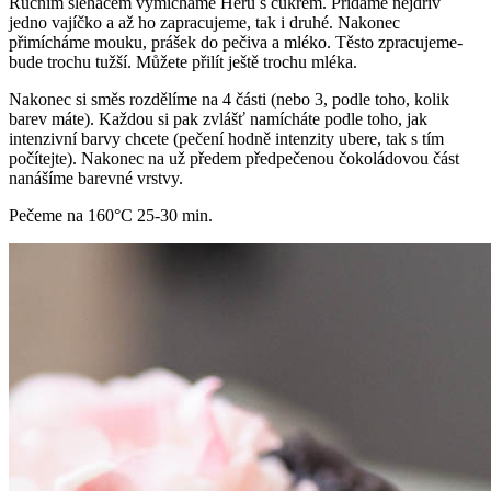
Ručním šlehačem vymícháme Heru s cukrem. Přidáme nejdřív
jedno vajíčko a až ho zapracujeme, tak i druhé. Nakonec
přimícháme mouku, prášek do pečiva a mléko. Těsto zpracujeme-
bude trochu tužší. Můžete přilít ještě trochu mléka.
Nakonec si směs rozdělíme na 4 části (nebo 3, podle toho, kolik
barev máte). Každou si pak zvlášť namícháte podle toho, jak
intenzivní barvy chcete (pečení hodně intenzity ubere, tak s tím
počítejte). Nakonec na už předem předpečenou čokoládovou část
nanášíme barevné vrstvy.
Pečeme na 160°C 25-30 min.