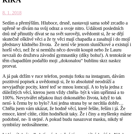
8. 1. 2018
Sedím a přemýšlím. Hluboce, drsně, nastavuji sama sobě zrcadlo a
upřeně se dívám na svůj odraz a svoje nitro. Události posledních
dnů mě přinutily dívat se na svět surověji, uvědomit si, že se dějí
skutečně ošklivé věci a že ty věci mají chapadla a zasahují i do mojí
představy klidného života. Že není vše jenom sluníčkové a existují i
horší věci, než že si nemůžu něco dovolit koupit nebo že Lauru
nevzali do družstva závodní gymnastiky (díky bohu!). A tentokrát se
těm chapadlům podařilo moji „dokonalou“ bublinu skrz naskrz
prorvat.
A já pak držím v ruce telefon, postuju fotku na instagram, dávám
pozitivní popisek a uvědomuji si, že to absolutně neodráží a
nevyjadřuje pocity, které teď se mnou lomcují. A to byla jedna z
důležitých věcí, kterou jsem vždy chtěla- být k vám upřímná a to
100%. Nevytvářet nějakou iluzi dokonalého života, když to tak
není- k čemu by to bylo? Ani jedna strana by se necítila dobře…
Chtěla jsem vám ukázat, že hodně věcí, které řešíte, řeším i já. Že
emoce, které cítíte, cítím hodněkrát taky. Že i činy a myšlenky máme
podobné, ne- li stejné. A pokud budu nasazovat masku, nikdy té
symbiózy nedosáhneme.