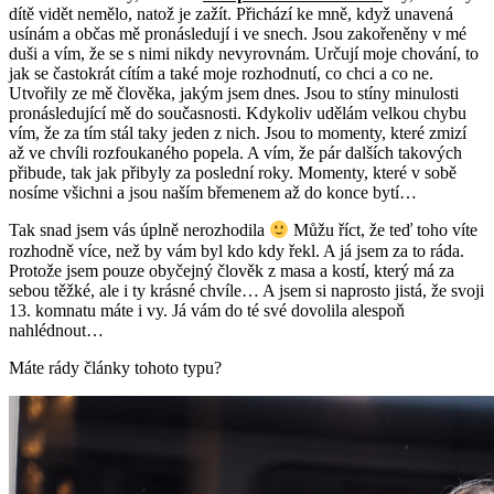
dítě vidět nemělo, natož je zažít. Přichází ke mně, když unavená
usínám a občas mě pronásledují i ve snech. Jsou zakořeněny v mé
duši a vím, že se s nimi nikdy nevyrovnám. Určují moje chování, to
jak se častokrát cítím a také moje rozhodnutí, co chci a co ne.
Utvořily ze mě člověka, jakým jsem dnes. Jsou to stíny minulosti
pronásledující mě do současnosti. Kdykoliv udělám velkou chybu
vím, že za tím stál taky jeden z nich. Jsou to momenty, které zmizí
až ve chvíli rozfoukaného popela. A vím, že pár dalších takových
přibude, tak jak přibyly za poslední roky. Momenty, které v sobě
nosíme všichni a jsou naším břemenem až do konce bytí…
Tak snad jsem vás úplně nerozhodila
Můžu říct, že teď toho víte
rozhodně více, než by vám byl kdo kdy řekl. A já jsem za to ráda.
Protože jsem pouze obyčejný člověk z masa a kostí, který má za
sebou těžké, ale i ty krásné chvíle… A jsem si naprosto jistá, že svoji
13. komnatu máte i vy. Já vám do té své dovolila alespoň
nahlédnout…
Máte rády články tohoto typu?