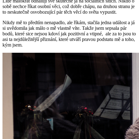
Lidé málokrát odhalují své skutečné já na sociálních sítích. Nikdo o
sobě nechce říkat osobní věci, což dobře chápu, na druhou stranu je
to neskutečně osvobozující pár těch věcí do světa vypustit.
Nikdy mě to předtím nenapadlo, ale říkám, stačila jedna událost a já
si uvědomila jak málo o mě vlastně víte. Takže jsem sepsala pár
bodů, které sice nejsou kdoví jak pozitivní a vtipné, ale za to jsou to
asi ta nejdůležitější přiznání, které utváří pravou podstatu mě a toho,
kým jsem.