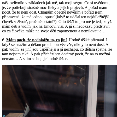
náš, ovlivnilo v základech jak mě, tak moji ségru. Co si uvědomuji
je, že potřebuji strašně moc lásky a jejích projevů. A pořád mám
pocit, že to není dost. Chlapům obecně nevěřím a pořád jsem
připravená, že mě jednou opustí (když to udělal ten nejdůležitější
člověk v životě, proč né ostatní?). O to těžší to pro mě je teď, když
mám děti a vidím, jak na Emčovi visí. A já si nedokážu představit,
co za člověka může na svoje děti zapomenout a nemilovat je…
6.
Mám pocit, že nedokážu to, co jiní
. Hodně těžké přiznání. I
když se snažím a dělám pro danou věc vše, nikdy to není dost. A
pak vidím, že jiní jsou úspěšnější a já nechápu, co dělám špatně, že
tam nejsem také. A pak přichází ten dotěrný pocit, že na to možná
nemám… A s tím se bojuje hodně těžce.