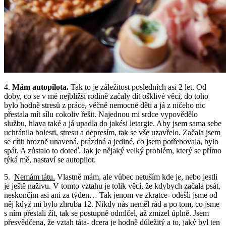
4.
Mám autopilota.
Tak to je záležitost posledních asi 2 let. Od
doby, co se v mé nejbližší rodině začaly dít ošklivé věci, do toho
bylo hodně stresů z práce, věčně nemocné děti a já z ničeho nic
přestala mít sílu cokoliv řešit. Najednou mi srdce vypovědělo
službu, hlava také a já upadla do jakési letargie. Aby jsem sama sebe
uchránila bolesti, stresu a depresím, tak se vše uzavřelo. Začala jsem
se cítit hrozně unavená, prázdná a jediné, co jsem potřebovala, bylo
spát. A zůstalo to doteď. Jak je nějaký velký problém, který se přímo
týká mě, nastaví se autopilot.
5.
Nemám tátu.
Vlastně mám, ale vůbec netuším kde je, nebo jestli
je ještě naživu. V tomto vztahu je tolik věcí, že kdybych začala psát,
neskončím asi ani za týden… Tak jenom ve zkratce- odešli jsme od
něj když mi bylo zhruba 12. Nikdy nás neměl rád a po tom, co jsme
s ním přestali žít, tak se postupně odmlčel, až zmizel úplně. Jsem
přesvědčena, že vztah táta- dcera je hodně důležitý a to, jaký byl ten