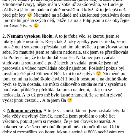
zdrobněné tvary), nějak mám v sobě už zakódováno, že Lucie je
ošklivé a já to tím pádem úplně nesnáším. I když už to je lepší než
před pár lety
Nicméně na základě mé zkušenosti používám doma
i normální jména svých dětí, takže Laura a Filip jsou u nás obyčejně
používané tvary
2.
Nemám vysokou školu.
A to je třeba věc, se kterou jsem se
nikdy úplně nesmířila. Resp. tak 2 roky zpátky jsem si řekla, že mi
prostě není souzeno a přestala nad tím přemýšlet a pranýřovat sama
sebe. Po maturitě jsem se nikam nedostala, tak jsem se přestěhovala
do Prahy s tím, že to budu dál zkoušet. Nakonec jsem začala
studovat na soukromé a po 2 letech to vzdala, protože jsem už
pracovala a vůbec nezvládala obojí najednou. Poslední pokus byl
myslím ještě před Filipem? Nějak mi to už splývá
Nicméně po
tom, co mi na jedné škole chyběl 1 bod k postupu a na druhé škole
bych se byla dostala, ale místo dálkového studia se mi v systému u
podáváni přihlášky překlikla kolonka na denní, tak jsem se
nedostala. A to už pro mě bylo jasné znamení, že se mám zjevně
vydat jinou cestou… A ta jsem šla
3.
Nikomu nevěřím.
A to je vlastnost, kterou jsem získala lety. Já
byla vždy otevřený člověk, neměla jsem problém o sobě říct
všechno, pokud jsem si myslela, že je ten člověk kamarád. A
nakonec se vše šeredně obrátilo proti mě- a to několikrát. Od té
doby si rozmýšlím, co komu řeknu a stejně si 80% nechávám pro