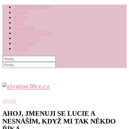
30 DENNÍ VÝZVA
ŽIVOT
MÓDA
TIPY
RECEPTY
RECEPTY DĚTEM
CESTOVÁNÍ
KONTAKT
KNIHA
ZIVOT
AHOJ, JMENUJI SE LUCIE A
NESNÁŠÍM, KDYŽ MI TAK NĚKDO
ŘÍKÁ