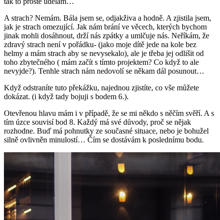
tak to prostě udělám…
A strach? Nemám. Bála jsem se, odjakživa a hodně. A zjistila jsem,
jak je strach omezující. Jak nám brání ve věcech, kterých bychom
jinak mohli dosáhnout, drží nás zpátky a umlčuje nás. Neříkám, že
zdravý strach není v pořádku- (jako moje dítě jede na kole bez
helmy a mám strach aby se nevysekalo), ale je třeba jej odlišit od
toho zbytečného ( mám začít s tímto projektem? Co když to ale
nevyjde?). Tenhle strach nám nedovolí se někam dál posunout…
Když odstraníte tuto překážku, najednou zjistíte, co vše můžete
dokázat. (i když tady bojuji s bodem 6.).
Otevřenou hlavu mám i v případě, že se mi někdo s něčím svěří. A s
tím úzce souvisí bod 8. Každý má své důvody, proč se nějak
rozhodne. Buď má pohnutky ze současné situace, nebo je bohužel
silně ovlivněn minulostí… Čím se dostávám k poslednímu bodu.