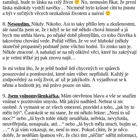
zamiluji, bude to láska na celý život
No, nemusím říkat, že první
láska málokdy vydrží navěky… Nicméně bylo krásné cítit tu jistotu
a být v určitých věcech nezkažená životem a naivní
8.
Nesoudím.
Nikdy. Nikoho. Asi to taky přišlo lety a zkušenostmi,
ale naučila jsem se, že i když se ke mě někdo chová hnusně a já
bych mu utrhla hlavu, po nějaké době přemýšlím, co toho člověka k
takovému chování vede. Pořád věřím, že ve své hluboké (někdy
skutečně propastné) podstatě jsme všichni hodní. To zrnko tam je.
Někde ztracené. A nabalují se na něj ošklivé věci, které ho zakrývají
a je velmi těžké jej pak znovu najít…
Je mi velmi líto, že je ještě hodně lidí chycených ve spárech
posuzování a pomlouvání, které nám vůbec nepřísluší. Každý je
zodpovědný za svůj život, ať už je jakýkoliv. A vyjadřovat se k
němu a hodnotit jej, má právo pouze on sám.
9.
Jsem volnomyšlenkářka.
Mám otevřenou hlavu a vše se snažím
vnímat v pozitivním smyslu. Mít jakýsi nadhled. Nebrat si nic
osobně. A vymanit se ze všech omezení, pravidel a toho, „jak by to
mělo být“. Častokrát se mi stane, že mi někdo řekne: „Není to už
moc?“ nebo „Já bych tohle nikdy neudělala, neřekla, nevyfotila,
neuvěřejnila, nenapsala, atd…“ nebo „Já bych měla strach, bojím se,
…“ A já vám vzkazuji, ne, není to moc. Pokud cítím, že je něco
dobře, že nedělám špatnou věc, že chci tím „něčím“ sdělit informaci,