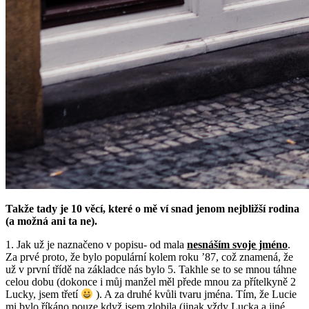
Takže tady je 10 věcí, které o mě ví snad jenom nejbližší rodina
(a možná ani ta ne).
1. Jak už je naznačeno v popisu- od mala
nesnáším svoje jméno
.
Za prvé proto, že bylo populární kolem roku ’87, což znamená, že
už v první třídě na základce nás bylo 5. Takhle se to se mnou táhne
celou dobu (dokonce i můj manžel měl přede mnou za přítelkyně 2
Lucky, jsem třetí
). A za druhé kvůli tvaru jména. Tím, že Lucie
mi bylo říkáno pouze když jsem zlobila (jinak vždy Lucka a jiné