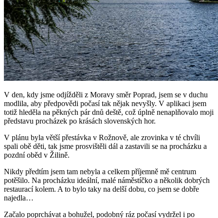
V den, kdy jsme odjížděli z Moravy směr Poprad, jsem se v duchu
modlila, aby předpovědi počasí tak nějak nevyšly. V aplikaci jsem
totiž hleděla na pěkných pár dnů deště, což úplně nenaplňovalo moji
představu procházek po krásách slovenských hor.
V plánu byla větší přestávka v Rožnově, ale zrovinka v té chvíli
spali obě děti, tak jsme prosvištěli dál a zastavili se na procházku a
pozdní oběd v Žilině.
Nikdy předtím jsem tam nebyla a celkem příjemně mě centrum
potěšilo. Na procházku ideální, malé náměstíčko a několik dobrých
restaurací kolem. A to bylo taky na delší dobu, co jsem se dobře
najedla…
Začalo poprchávat a bohužel, podobný ráz počasí vydržel i po