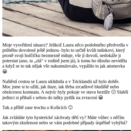
Moje vysvětlení situace? Jelikož Laura něco podobného předvedla v
průběhu dovolené ještě jednou- bylo to určitě kvůli tatínkovi, který
prostě svoji holčičku bezmezně miluje, vše jí dovolí, nedokáže ji
potrestat (ano, ta „zlá“ v rodině jsem já), k tomu ho dlouho neviděla
a když se to tak nějak vše nakumulovalo, vypálilo to jak atomovka
😀
Naštěstí cestou se Laura uklidnila a v Tricklandii už bylo dobře.
Moc jsme si to užili, jak iluze, tak třeba zrcadlové bludiště nebo
obrácenou komnatu. A nejvíc byly pokoje ve stavu beztíže 🙂 Slabší
jedinci si přibalí s sebou do tašky pytlík na zvracení 😀
Tak a příště zase trochu o Košicích 🙂
Jak zvládáte tyto hysterické záchvaty dětí vy? Máte vůbec s něčím
takovým zkušenost nebo se vám podobné případy úspěšně vyhýbá?