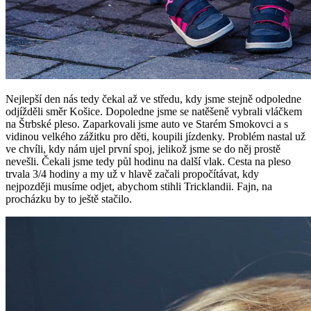
Nejlepší den nás tedy čekal až ve středu, kdy jsme stejně odpoledne
odjížděli směr Košice. Dopoledne jsme se natěšeně vybrali vláčkem
na Štrbské pleso. Zaparkovali jsme auto ve Starém Smokovci a s
vidinou velkého zážitku pro děti, koupili jízdenky. Problém nastal už
ve chvíli, kdy nám ujel první spoj, jelikož jsme se do něj prostě
nevešli. Čekali jsme tedy půl hodinu na další vlak. Cesta na pleso
trvala 3/4 hodiny a my už v hlavě začali propočítávat, kdy
nejpozději musíme odjet, abychom stihli Tricklandii. Fajn, na
procházku by to ještě stačilo.