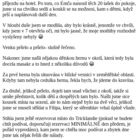
příjezdu na hotel. Po tom, co Emča nanosil těch 20 tašek do pokoje,
jsme si na chvilku sedli a koukli se na možnosi, kam s dětmi, když
prší a naplánovali další den.
V hloubi duše jsem se modlila, aby bylo krásně, jenomže ve chvíli,
kdy jsem v 7 otevřela oči, mi bylo jasné, že moje motlitby rozhodně
vyslyšeny nebyly 😀
Venku pršelo a pršelo- slušně řečeno.
Nakonec jsme našli nějakou dětskou hernu v okolí, která tedy byla
docela masakr a to hned z několika důvodů 😀
Za prvé herna byla situována v blízké vesnici v zemědělské oblasti.
Kdyby tam nebyla cedulka herna, řekla bych, že jdeme do kravína.
Za druhé, jelikož pršelo, dojeli tam snad všichni z okolí, takže si
umíte představit, kolik dětí a dospělých tam bylo. Našli jsme sice
kousek místa na sezení, ale to nám stejně bylo na dvě věci, jelikož
jsme se museli střídat u Filipa, který se střemhlav vrhal úplně všude.
Stihla jsem ještě rezervovat místo do Tricklandie (pokud se budete
chtít podívat, doporučuji rezervaci MINIMÁLNĚ den předem, je
pořád vyprodáno), kam jsem se chtěla moc podívat a zbytek dne
jsme tak nějak řešili dle nálady.