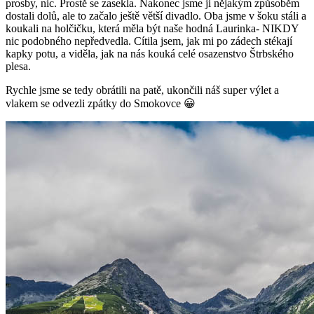
prosby, nic. Prostě se zasekla. Nakonec jsme ji nějakým způsoběm
dostali dolů, ale to začalo ještě větší divadlo. Oba jsme v šoku stáli a
koukali na holčičku, která měla být naše hodná Laurinka- NIKDY
nic podobného nepředvedla. Cítila jsem, jak mi po zádech stékají
kapky potu, a viděla, jak na nás kouká celé osazenstvo Štrbského
plesa.
Rychle jsme se tedy obrátili na patě, ukončili náš super výlet a
vlakem se odvezli zpátky do Smokovce 😀