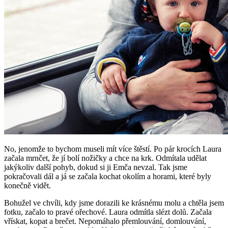
No, jenomže to bychom museli mít více štěstí. Po pár krocích Laura
začala mrnčet, že jí bolí nožičky a chce na krk. Odmítala udělat
jakýkoliv další pohyb, dokud si ji Emča nevzal. Tak jsme
pokračovali dál a já se začala kochat okolím a horami, které byly
konečně vidět.
Bohužel ve chvíli, kdy jsme dorazili ke krásnému molu a chtěla jsem
fotku, začalo to pravé ořechové. Laura odmítla slézt dolů. Začala
vřískat, kopat a brečet. Nepomáhalo přemlouvání, domlouvání,