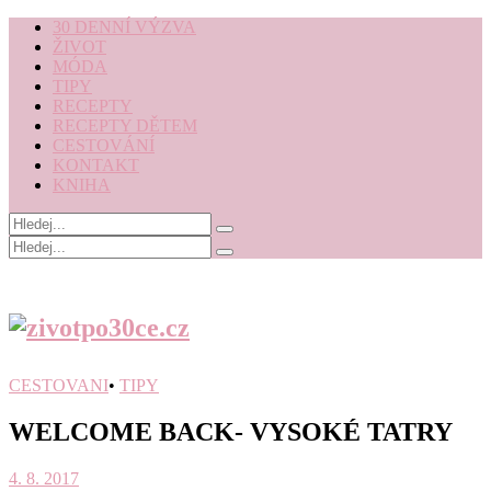
30 DENNÍ VÝZVA
ŽIVOT
MÓDA
TIPY
RECEPTY
RECEPTY DĚTEM
CESTOVÁNÍ
KONTAKT
KNIHA
CESTOVANI
•
TIPY
WELCOME BACK- VYSOKÉ TATRY
4. 8. 2017