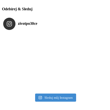
Odebírej & Sleduj
zivotpo30ce
Sleduj můj Instagram