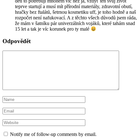
děti to potřebují mnohem víc než já, vždyť ten svůj život
teprve startují a musí mít přírodní materiály, zdravotní obutí,
hračky bez ftalátů, šetrnou kosmetiku uff, je toho hodně a naš
rozpočet není nafukovací. A z těchto všech důvodů jsem ráda,
že mám v šatníku pár univerzálních vojáků, které tahám snad
15 let a tak je víc korunek pro ty malé
Odpovědět
Notify me of follow-up comments by email.