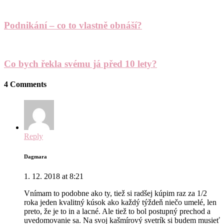
Podnikání – co to vlastně obnáší?
Co bych řekla svému já před 10 lety?
4 Comments
Reply
Dagmara
1. 12. 2018 at 8:21
Vnímam to podobne ako ty, tiež si radšej kúpim raz za 1/2
roka jeden kvalitný kúsok ako každý týždeň niečo umelé, len
preto, že je to in a lacné. Ale tiež to bol postupný prechod a
uvedomovanie sa. Na svoj kašmírový svetrík si budem musieť