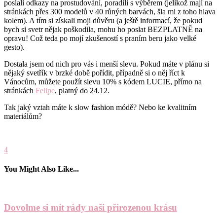
poslali odkazy na prostudování, poradili s výběrem (jelikož mají na
stránkách přes 300 modelů v 40 růných barvách, šla mi z toho hlava
kolem). A tím si získali moji důvěru (a ještě informací, že pokud
bych si svetr nějak poškodila, mohu ho poslat BEZPLATNĚ na
opravu! Což teda po mojí zkušeností s praním beru jako velké
gesto).
Dostala jsem od nich pro vás i menší slevu. Pokud máte v plánu si
nějaký svetřík v brzké době pořídit, případně si o něj říct k
Vánocům, můžete použít slevu 10% s kódem LUCIE, přímo na
stránkách
Felipe
, platný do 24.12.
Tak jaký vztah máte k slow fashion módě? Nebo ke kvalitním
materiálům?
4
You Might Also Like...
Dovolme si mít rády naši přirozenou krásu