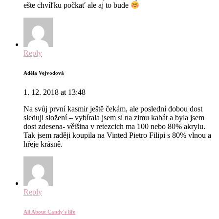
ešte chvíľku počkať ale aj to bude
Reply
Adéla Vejvodová
1. 12. 2018 at 13:48
Na svůj první kasmir ještě čekám, ale poslední dobou dost
sleduji složení – vybírala jsem si na zimu kabát a byla jsem
dost zdesena- většina v retezcich ma 100 nebo 80% akrylu.
Tak jsem raději koupila na Vinted Pietro Filipi s 80% vlnou a
hřeje krásně.
Reply
All About Candy's life