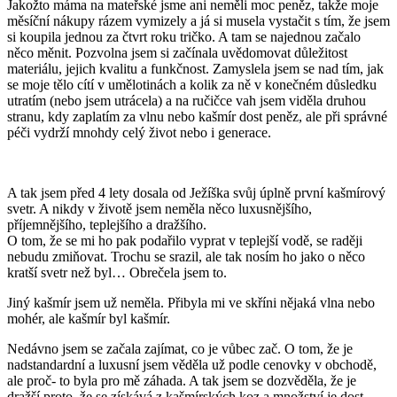
Jakožto máma na mateřské jsme ani neměli moc peněz, takže moje
měsíční nákupy rázem vymizely a já si musela vystačit s tím, že jsem
si koupila jednou za čtvrt roku tričko. A tam se najednou začalo
něco měnit. Pozvolna jsem si začínala uvědomovat důležitost
materiálu, jejich kvalitu a funkčnost. Zamyslela jsem se nad tím, jak
se moje tělo cítí v umělotinách a kolik za ně v konečném důsledku
utratím (nebo jsem utrácela) a na ručičce vah jsem viděla druhou
stranu, kdy zaplatím za vlnu nebo kašmír dost peněz, ale při správné
péči vydrží mnohdy celý život nebo i generace.
A tak jsem před 4 lety dosala od Ježíška svůj úplně první kašmírový
svetr. A nikdy v životě jsem neměla něco luxusnějšího,
příjemnějšího, teplejšího a dražšího.
O tom, že se mi ho pak podařilo vyprat v teplejší vodě, se raději
nebudu zmiňovat. Trochu se srazil, ale tak nosím ho jako o něco
kratší svetr než byl… Obrečela jsem to.
Jiný kašmír jsem už neměla. Přibyla mi ve skříni nějaká vlna nebo
mohér, ale kašmír byl kašmír.
Nedávno jsem se začala zajímat, co je vůbec zač. O tom, že je
nadstandardní a luxusní jsem věděla už podle cenovky v obchodě,
ale proč- to byla pro mě záhada. A tak jsem se dozvěděla, že je
dražší proto, že se získává z kašmírských koz a množství je dost