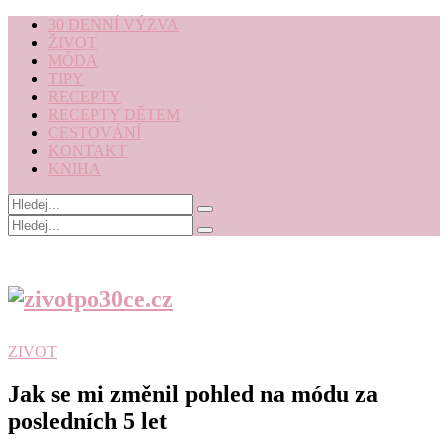
30 DENNÍ VÝZVA
ŽIVOT
MÓDA
TIPY
RECEPTY
RECEPTY DĚTEM
CESTOVÁNÍ
KONTAKT
KNIHA
ZIVOT
Jak se mi změnil pohled na módu za
posledních 5 let