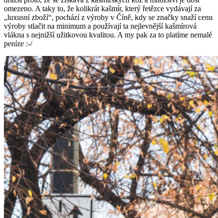
omezeno. A taky to, že kolikrát kašmír, který řetězce vydávají za
„luxusní zboží“, pochází z výroby v Číně, kdy se značky snaží cenu
výroby stlačit na minimum a používají ta nejlevnější kašmírová
vlákna s nejnižší užitkovou kvalitou. A my pak za to platíme nemalé
peníze :-/