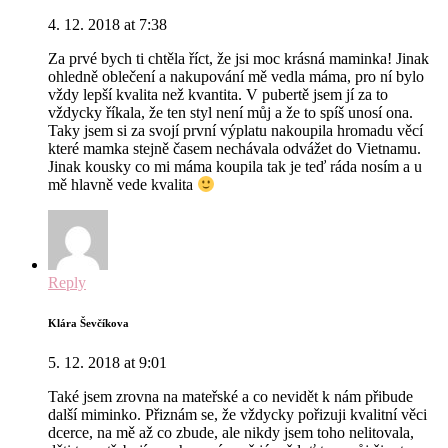
4. 12. 2018 at 7:38
Za prvé bych ti chtěla říct, že jsi moc krásná maminka! Jinak
ohledně oblečení a nakupování mě vedla máma, pro ní bylo
vždy lepší kvalita než kvantita. V pubertě jsem jí za to
vždycky říkala, že ten styl není můj a že to spíš unosí ona.
Taky jsem si za svojí první výplatu nakoupila hromadu věcí
které mamka stejně časem nechávala odvážet do Vietnamu.
Jinak kousky co mi máma koupila tak je teď ráda nosím a u
mě hlavně vede kvalita
Reply
Klára Ševčíkova
5. 12. 2018 at 9:01
Také jsem zrovna na mateřské a co nevidět k nám přibude
další miminko. Přiznám se, že vždycky pořizuji kvalitní věci
dcerce, na mě až co zbude, ale nikdy jsem toho nelitovala,