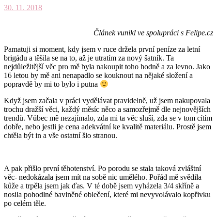
30. 11. 2018
Článek vunikl ve spolupráci s Felipe.cz
Pamatuji si moment, kdy jsem v ruce držela první peníze za letní
brigádu a těšila se na to, až je utratím za nový šatník. Ta
nejdůležitější věc pro mě byla nakoupit toho hodně a za levno. Jako
16 letou by mě ani nenapadlo se kouknout na nějaké složení a
popravdě by mi to bylo i putna
Když jsem začala v práci vydělávat pravidelně, už jsem nakupovala
trochu dražší věci, každý měsíc něco a samozřejmě dle nejnovějších
trendů. Vůbec mě nezajímalo, zda mi ta věc sluší, zda se v tom cítím
dobře, nebo jestli je cena adekvátní ke kvalitě materiálu. Prostě jsem
chtěla být in a vše ostatní šlo stranou.
A pak přišlo první těhotenství. Po porodu se stala taková zvláštní
věc- nedokázala jsem mít na sobě nic umělého. Pořád mě svědila
kůže a trpěla jsem jak ďas. V té době jsem vyházela 3/4 skříně a
nosila pohodlné bavlněné oblečení, které mi nevyvolávalo kopřivku
po celém těle.