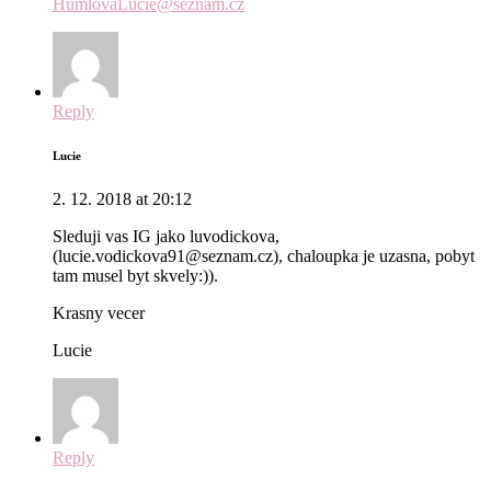
HumlovaLucie@seznam.cz
Reply
Lucie
2. 12. 2018 at 20:12
Sleduji vas IG jako luvodickova,
(lucie.vodickova91@seznam.cz), chaloupka je uzasna, pobyt
tam musel byt skvely:)).
Krasny vecer
Lucie
Reply