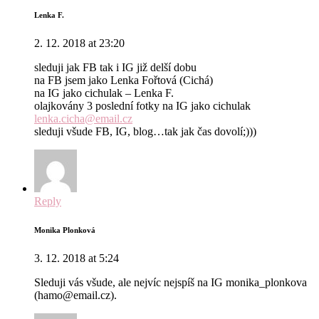
Lenka F.
2. 12. 2018 at 23:20
sleduji jak FB tak i IG již delší dobu
na FB jsem jako Lenka Fořtová (Cichá)
na IG jako cichulak – Lenka F.
olajkovány 3 poslední fotky na IG jako cichulak
lenka.cicha@email.cz
sleduji všude FB, IG, blog…tak jak čas dovolí;)))
Reply
Monika Plonková
3. 12. 2018 at 5:24
Sleduji vás všude, ale nejvíc nejspíš na IG monika_plonkova
(hamo@email.cz).