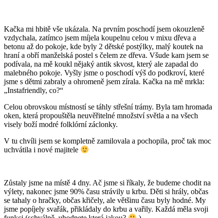
Kačka mi hbitě vše ukázala. Na prvním poschodí jsem okouzleně
vzdychala, zatímco jsem míjela koupelnu celou v mixu dřeva a
betonu až do pokoje, kde byly 2 dětské postýlky, malý koutek na
hraní a obří manželská postel s čelem ze dřeva. Všude kam jsem se
podívala, na mě koukl nějaký antik skvost, který ale zapadal do
malebného pokoje. Vyšly jsme o poschodí výš do podkroví, které
jsme s dětmi zabraly a ohromeně jsem zírala. Kačka na mě mrkla:
„Instafriendly, co?“
Celou obrovskou místností se táhly střešní trámy. Byla tam hromada
oken, která propouštěla neuvěřitelné množství světla a na všech
visely boží modré folklórní záclonky.
V tu chvíli jsem se kompletně zamilovala a pochopila, proč tak moc
uchvátila i nové majitele
Zůstaly jsme na místě 4 dny. Ač jsme si říkaly, že budeme chodit na
výlety, nakonec jsme 90% času strávily u krbu. Děti si hrály, občas
se tahaly o hračky, občas křičely, ale většinu času byly hodné. My
jsme popíjely svařák, přikládaly do krbu a vařily. Každá měla svoji