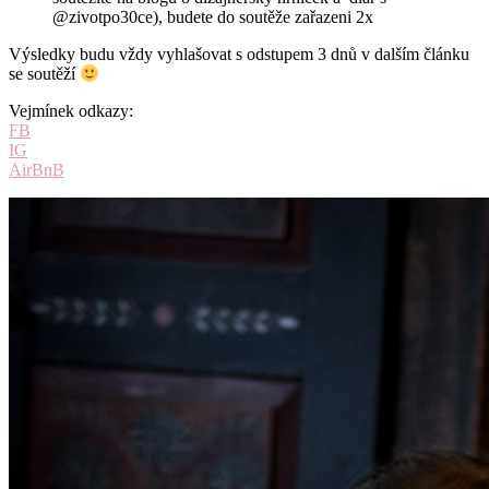
@zivotpo30ce), budete do soutěže zařazeni 2x
Výsledky budu vždy vyhlašovat s odstupem 3 dnů v dalším článku
se soutěží
Vejmínek odkazy:
FB
IG
AirBnB