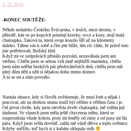
2. 12. 2018
-KONEC SOUTĚŽE-
Někde nedaleko Českého Švýcarska, v lesích, mezi stromy, v
přírodě, kde se po kopcích potulují kravky, ovce a kozy, stojí malá
chaloupka. Taková ta, která svoje kouzlo šíří už na kilometry
daleko. Táhne vás k sobě a čím jste blíže, tím víc cítíte, že právě toto
jste potřebovali. Božský klid.
Když mi ve zedprávách přistálo pozvání, nezaváhala jsem ani
vteřinu. Chtěla jsem se sebou vzít mně nejbližší maminky, chtěla
jsem nám udělat hezkých pár předsvátečních dnů, chtěla jsem mít
plný dům dětí a užít si nějakou dobu mimo domov.
A to se mi a nám povedlo.
Nastala situace, kdy si člověk uvědomuje, že musí fotit a nějak i
pracovat, ale na druhou stranu touží být offline a většinu času i je.
Od první chvíle, kdy jsem otevřela dveře chaloupky, mě vtáhla její
útulnost. Ve vlasech jsem měla ještě chycenou mlhu, která se
rozprostírala všude kolem, prsty mi brněly od zimy a od pusy mi šla
pára. Když jsem vešla dovnitř, zalila mě vůně dřeva a teplo světnice.
Kdyby sněžilo, teď bych si z kabátu oklepala sníh