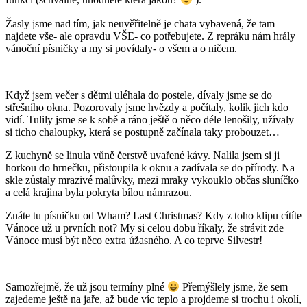
funkci (schválně, uhodnete která jakou?
).
Žasly jsme nad tím, jak neuvěřitelně je chata vybavená, že tam
najdete vše- ale opravdu VŠE- co potřebujete. Z repráku nám hrály
vánoční písničky a my si povídaly- o všem a o ničem.
Když jsem večer s dětmi uléhala do postele, dívaly jsme se do
střešního okna. Pozorovaly jsme hvězdy a počítaly, kolik jich kdo
vidí. Tulily jsme se k sobě a ráno ještě o něco déle lenošily, užívaly
si ticho chaloupky, která se postupně začínala taky probouzet…
Z kuchyně se linula vůně čerstvě uvařené kávy. Nalila jsem si ji
horkou do hrnečku, přistoupila k oknu a zadívala se do přírody. Na
skle zůstaly mrazivé malůvky, mezi mraky vykouklo občas sluníčko
a celá krajina byla pokryta bílou námrazou.
Znáte tu písničku od Wham? Last Christmas? Kdy z toho klipu cítíte
Vánoce už u prvních not? My si celou dobu říkaly, že strávit zde
Vánoce musí být něco extra úžasného. A co teprve Silvestr!
Samozřejmě, že už jsou termíny plné
Přemýšlely jsme, že sem
zajedeme ještě na jaře, až bude víc teplo a projdeme si trochu i okolí,