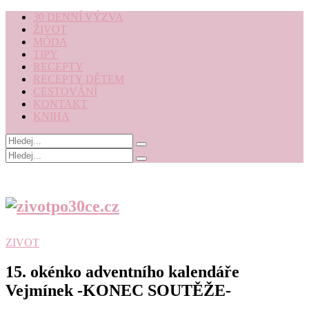
30 DENNÍ VÝZVA
ŽIVOT
MÓDA
TIPY
RECEPTY
RECEPTY DĚTEM
CESTOVÁNÍ
KONTAKT
KNIHA
ZIVOT
15. okénko adventního kalendáře
Vejmínek -KONEC SOUTĚŽE-