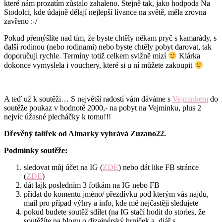
které nám prozatím zůstalo zahaleno. Stejně tak, jako hodpoda Na
Stodolci, kde údajně dělají nejlepší lívance na světě, měla zrovna
zavřeno :-/
Pokud přemýšlíte nad tím, že byste chtěly někam pryč s kamarády, s
další rodinou (nebo rodinami) nebo byste chtěly pobyt darovat, tak
doporučuji rychle. Termíny totiž celkem svižně mizí
Klárka
dokonce vymyslela i vouchery, které si u ní můžete zakoupit
A teď už k soutěži… S největší radostí vám dáváme s
Vejminkem
do
soutěže poukaz v hodnotě 2000,- na pobyt na Vejminku, plus 2
nejvíc úžasné plecháčky k tomu!!!
Dřevěný talířek od Almarky vyhrává Zuzano22.
Podmínky soutěže:
sledovat můj účet na IG (
ZDE
) nebo dát like FB stránce
(
ZDE
)
dát lajk posledním 3 fotkám na IG nebo FB
přidat do komentu jméno/ přezdívku pod kterým vás najdu,
mail pro případ výhry a info, kde mě nejčastěji sledujete
pokud budete soutěž sdílet (na IG stačí hodit do stories, že
soutěžíte na blogu o dizajnérský hrníček a diář s