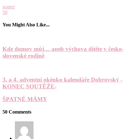
soutez
50
You Might Also Like...
Kde domov můj… aneb výchova dítěte v česko-
slovenské rodině
3. a 4. adventní okénko kalendáře Dobrovský -
KONEC SOUTĚŽE-
ŠPATNÉ MÁMY
50 Comments