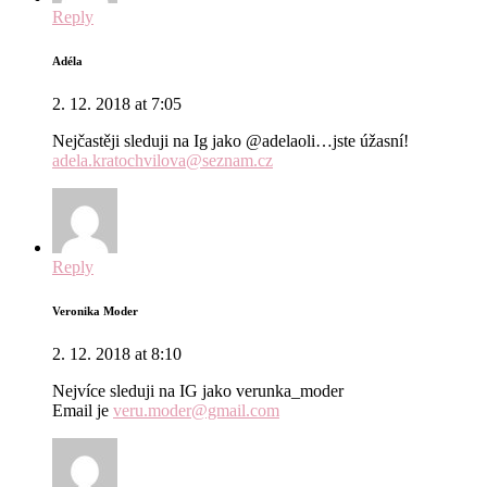
Reply
Adéla
2. 12. 2018 at 7:05
Nejčastěji sleduji na Ig jako @adelaoli…jste úžasní!
adela.kratochvilova@seznam.cz
Reply
Veronika Moder
2. 12. 2018 at 8:10
Nejvíce sleduji na IG jako verunka_moder
Email je
veru.moder@gmail.com