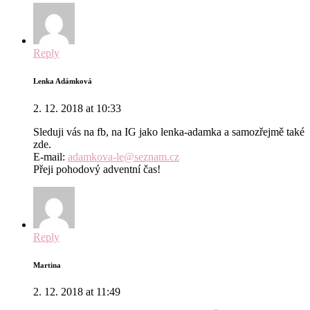
Reply
Lenka Adámková
2. 12. 2018 at 10:33
Sleduji vás na fb, na IG jako lenka-adamka a samozřejmě také
zde.
E-mail:
adamkova-le@seznam.cz
Přeji pohodový adventní čas!
Reply
Martina
2. 12. 2018 at 11:49