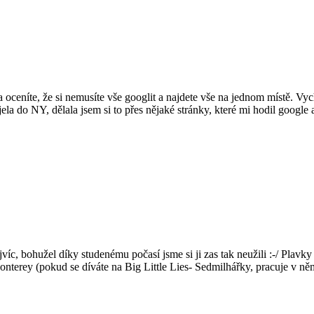
ba oceníte, že si nemusíte vše googlit a najdete vše na jednom místě. 
jela do NY, dělala jsem si to přes nějaké stránky, které mi hodil google 
jvíc, bohužel díky studenému počasí jsme si ji zas tak neužili :-/ Plavk
terey (pokud se díváte na Big Little Lies- Sedmilhářky, pracuje v něm 