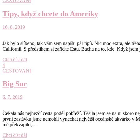
CESTOVANI
Tipy, když chcete do Ameriky
16. 8. 2019
Jak bylo slíbeno, tak vám sem napíšu pár tipů. Nic moc extra, ale tře
Californii. S předstihem si zařiďte Estu. Bacha na to, kde. Když jsem 
Chci číst dál
4
CESTOVANI
Big Sur
6. 7. 2019
Čekala nás nejhezčí cesta podél pobřeží. Těšila jsem se na ni skoro ne
první zastávku jsme nemohli vynechat největší oceánské akvárko v Mon
mě překvapilo,…
Chci číst dál