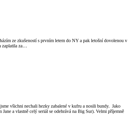
Vycházím ze zkušeností s prvním letem do NY a pak letošní dovolenou v
a zaplatila za…
y jsme všichni nechali hezky zabalené v kufru a nosili bundy. Jako
Jane a vlastně celý seriál se odehrává na Big Sur). Velmi příjemně