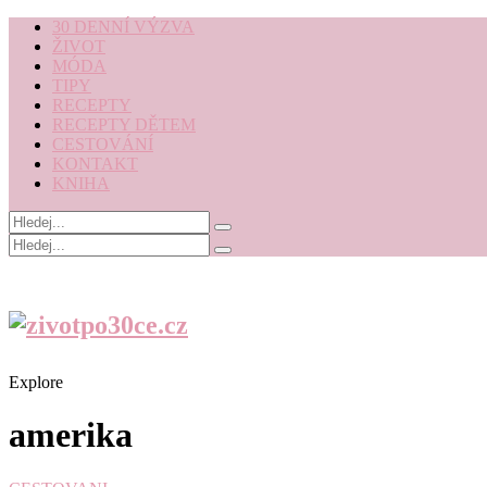
30 DENNÍ VÝZVA
ŽIVOT
MÓDA
TIPY
RECEPTY
RECEPTY DĚTEM
CESTOVÁNÍ
KONTAKT
KNIHA
Explore
amerika